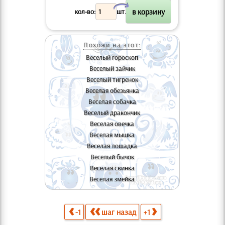
X
кол-во:
шт.
Похожи на этот:
Веселый гороскоп
Веселый зайчик
Веселый тигренок
Веселая обезьянка
Веселая собачка
Веселый дракончик
Веселая овечка
Веселая мышка
Веселая лошадка
Веселый бычок
Веселая свинка
Веселая змейка
-1
шаг назад
+1