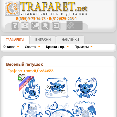
8(495)9-73-74-73
•
8(812)425-245-1
ТРАФАРЕТЫ
ВИТРАЖИ
НАКЛЕЙКИ
Каталог
Советы
Краски и пр.
Примеры
Веселый петушок
/
Трафареты зверей
vs544555
b