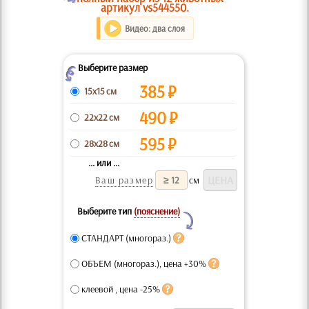
артикул vs544550.
Видео: два слоя
Выберите размер
Z
385
₽
15x15 см
490
₽
22x22 см
595
₽
28x28 см
... или ...
Ваш размер
см
Выберите тип
(пояснение)
Y
СТАНДАРТ (многораз.)
ОБЪЕМ (многораз.), цена +30%
клеевой , цена -25%