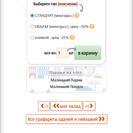
Выберите тип
(пояснение)
Y
СТАНДАРТ (многораз.)
ОБЪЕМ (многораз.), цена +30%
клеевой , цена -25%
X
кол-во:
шт.
Похожи на этот:
Маленький Париж
Маленький Лондон
-1
шаг назад
+1
Все трафареты зданий и пейзажей