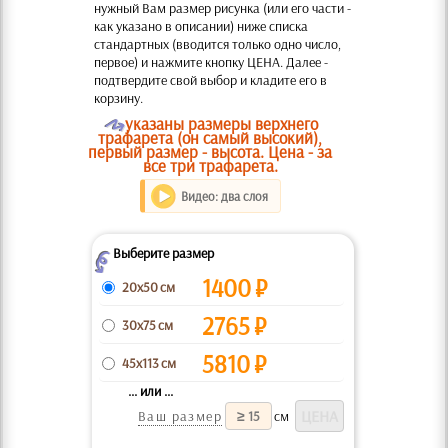
нужный Вам размер рисунка (или его части -
как указано в описании) ниже списка
стандартных (вводится только одно число,
первое) и нажмите кнопку ЦЕНА. Далее -
подтвердите свой выбор и кладите его в
корзину.
O
указаны размеры верхнего
трафарета (он самый высокий),
первый размер - высота. Цена - за
все три трафарета.
Видео: два слоя
Выберите размер
Z
1400
₽
20x50 см
2765
₽
30x75 см
5810
₽
45x113 см
... или ...
Ваш размер
см