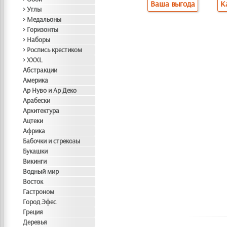
Ваша выгода
К
> Углы
> Медальоны
> Горизонты
> Наборы
> Роспись крестиком
> XXXL
Абстракции
Америка
Ар Нуво и Ар Деко
Арабески
Архитектура
Ацтеки
Африка
Бабочки и стрекозы
Букашки
Викинги
Водный мир
Восток
Гастроном
Город Эфес
Греция
Деревья