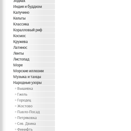
Зодиак
Индия и буддизм
Капучино
Кельты
Классика
Коралловый риф
Космос
Кружева
Латинос
Ленты
Листопад
Море
Морские иллюзии
Музыка и танцы
Народные узоры
Вышивка
Гжель
Городец
Жостово
Павло-Посад
Петряковка
Сев. Двина
Финифть