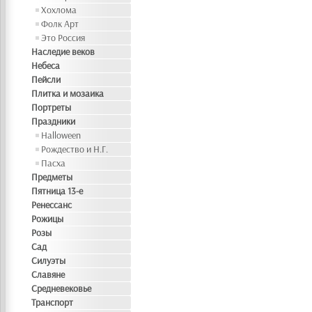
Хохлома
Фолк Арт
Это Россия
Наследие веков
Небеса
Пейсли
Плитка и мозаика
Портреты
Праздники
Halloween
Рождество и Н.Г.
Пасха
Предметы
Пятница 13-е
Ренессанс
Рожицы
Розы
Сад
Силуэты
Славяне
Средневековье
Транспорт