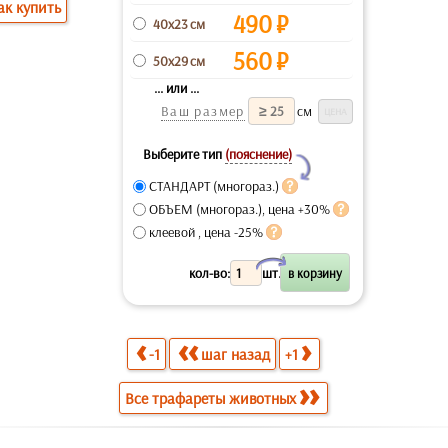
ак купить
490
₽
40x23 см
560
₽
50x29 см
... или ...
Ваш размер
см
Выберите тип
(пояснение)
Y
СТАНДАРТ (многораз.)
ОБЪЕМ (многораз.), цена +30%
клеевой , цена -25%
X
кол-во:
шт.
-1
шаг назад
+1
Все трафареты животных