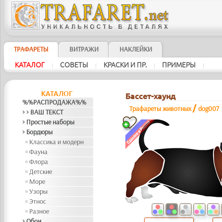
ТРАФАРЕТЫ
ВИТРАЖИ
НАКЛЕЙКИ
КАТАЛОГ
СОВЕТЫ
КРАСКИ И ПР.
ПРИМЕРЫ
|
|
|
|
КАТАЛОГ
Бассет-хаунд
%%РАСПРОДАЖА%%
/
Трафареты животных
dog007
> > ВАШ ТЕКСТ
> Простые наборы
> Бордюры
Классика и модерн
Фауна
Флора
Детские
Море
Узоры
Этнос
Разное
> Обои