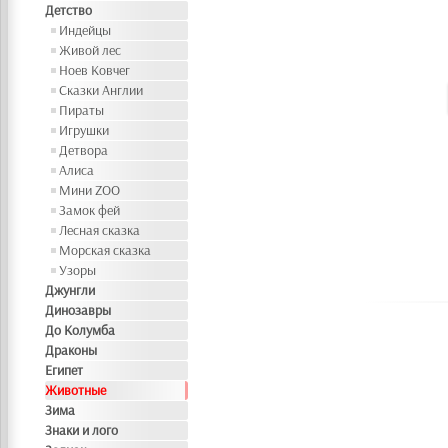
Детство
Индейцы
Живой лес
Ноев Ковчег
Сказки Англии
Пираты
Игрушки
Детвора
Алиса
Мини ZOO
Замок фей
Лесная сказка
Морская сказка
Узоры
Джунгли
Динозавры
До Колумба
Драконы
Египет
Животные
Зима
Знаки и лого