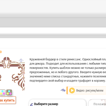
10
a
Кружевной бордюр в стиле ренессанс. Однослойный п
для декора. Подходит для использования с любыми тип
поверхностях. Купить шаблон можно не только размеро
предложенных, но и любого другого. Введите нужную ве
значение) ниже списка стандартных, нажмите позелен
подтвердите свой выбор и кладите трафарет в корзину.
O
Видео: рисуем/моем
ак купить
Выберите размер
Похожи 
Z