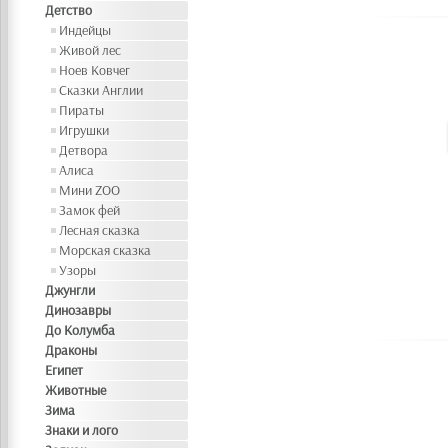
Детство
Индейцы
Живой лес
Ноев Ковчег
Сказки Англии
Пираты
Игрушки
Детвора
Алиса
Мини ZOO
Замок фей
Лесная сказка
Морская сказка
Узоры
Джунгли
Динозавры
До Колумба
Драконы
Египет
Животные
Зима
Знаки и лого