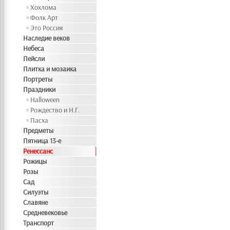
Хохлома
Фолк Арт
Это Россия
Наследие веков
Небеса
Пейсли
Плитка и мозаика
Портреты
Праздники
Halloween
Рождество и Н.Г.
Пасха
Предметы
Пятница 13-е
Ренессанс
Рожицы
Розы
Сад
Силуэты
Славяне
Средневековье
Транспорт