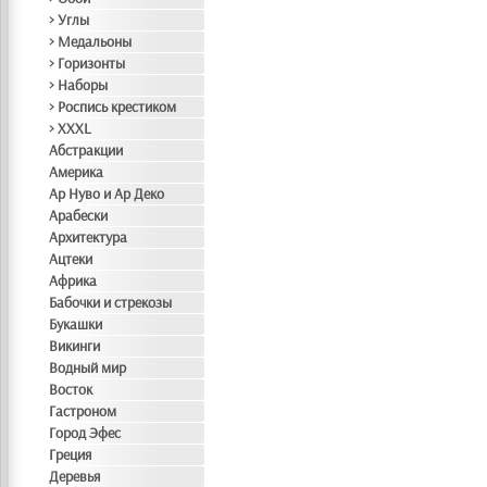
> Углы
> Медальоны
> Горизонты
> Наборы
> Роспись крестиком
> XXXL
Абстракции
Америка
Ар Нуво и Ар Деко
Арабески
Архитектура
Ацтеки
Африка
Бабочки и стрекозы
Букашки
Викинги
Водный мир
Восток
Гастроном
Город Эфес
Греция
Деревья