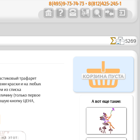
8(495)9-73-74-73 • 8(812)425-245-1
5269
КОРЗИНА ПУСТА
ластиковый трафарет
ами краски и на любых
м из списка
личину (только первое
евшую кнопку ЦЕНА,
А вот еще такие:
на этот: