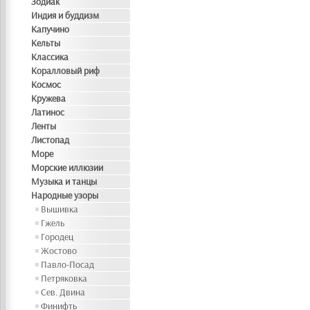
Зодиак
Индия и буддизм
Капучино
Кельты
Классика
Коралловый риф
Космос
Кружева
Латинос
Ленты
Листопад
Море
Морские иллюзии
Музыка и танцы
Народные узоры
Вышивка
Гжель
Городец
Жостово
Павло-Посад
Петряковка
Сев. Двина
Финифть