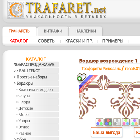
ТРАФАРЕТЫ
ВИТРАЖИ
НАКЛЕЙКИ
КАТАЛОГ
СОВЕТЫ
КРАСКИ И ПР.
ПРИМЕРЫ
|
|
|
|
КАТАЛОГ
Бордюр возрождение 1
%%РАСПРОДАЖА%%
/
Трафареты Ренессанс
renais0
> > ВАШ ТЕКСТ
> Простые наборы
> Бордюры
Классика и модерн
Фауна
Флора
Детские
Море
Узоры
Этнос
Ваша выгода
К
Разное
> Обои