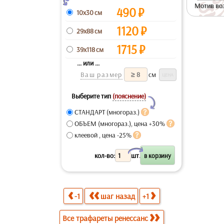
Мотив во
490
₽
10x30 см
1120
₽
29x88 см
1715
₽
39x118 см
... или ...
Ваш размер
см
Выберите тип
(пояснение)
Y
СТАНДАРТ (многораз.)
ОБЪЕМ (многораз.), цена +30%
клеевой , цена -25%
X
кол-во:
шт.
-1
шаг назад
+1
Все трафареты ренессанс