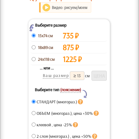
Видео: рисуем/моем
Выберите размер
Z
735
₽
15x74 см
875
₽
18x89 см
1225
₽
24x118 см
... или ...
Ваш размер
см
Выберите тип
(пояснение)
Y
СТАНДАРТ (многораз.)
ОБЪЕМ (многораз.), цена +30%
клеевой , цена -25%
2 слоя (многораз.) , цена +50%