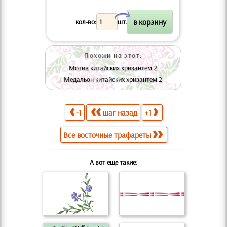
X
кол-во:
шт.
Похожи на этот:
Мотив китайских хризантем 2
Медальон китайских хризантем 2
-1
шаг назад
+1
Все восточные трафареты
А вот еще такие: