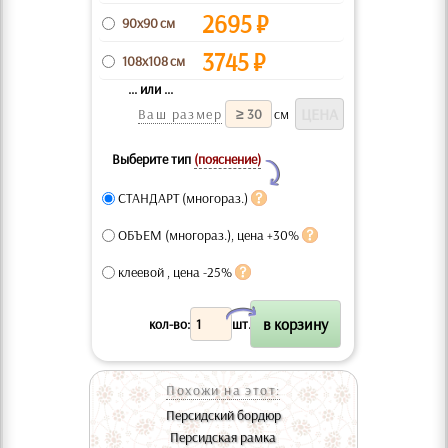
2695
₽
90x90 см
3745
₽
108x108 см
... или ...
Ваш размер
см
Выберите тип
(пояснение)
Y
СТАНДАРТ (многораз.)
ОБЪЕМ (многораз.), цена +30%
клеевой , цена -25%
X
кол-во:
шт.
Похожи на этот:
Персидский бордюр
Персидская рамка