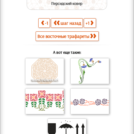
Персидский ковер
-1
шаг назад
+1
Все восточные трафареты
А вот еще такие: