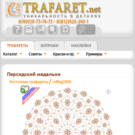
8(495)9-73-74-73
•
8(812)425-245-1
ТРАФАРЕТЫ
ВИТРАЖИ
НАКЛЕЙКИ
Каталог
Советы
Краски и пр.
Примеры
Персидский медальон
/
Восточные трафареты
celling2898
a