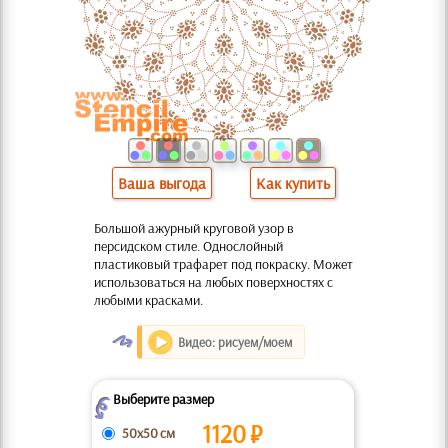
Ваша выгода
Как купить
Большой ажурный круговой узор в
персидском стиле. Однослойный
пластиковый трафарет под покраску. Может
использоватьcя на любых поверхностях с
любыми красками.
O
Видео: рисуем/моем
Выберите размер
Z
1120
₽
50x50 см