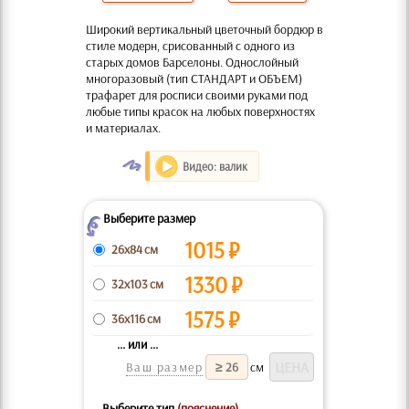
Широкий вертикальный цветочный бордюр в
стиле модерн, срисованный с одного из
старых домов Барселоны. Однослойный
многоразовый (тип СТАНДАРТ и ОБЪЕМ)
трафарет для росписи своими руками под
любые типы красок на любых поверхностях
и материалах.
O
Видео: валик
Выберите размер
Z
1015
₽
26x84 см
1330
₽
32x103 см
1575
₽
36x116 см
... или ...
Ваш размер
см
Выберите тип
(пояснение)