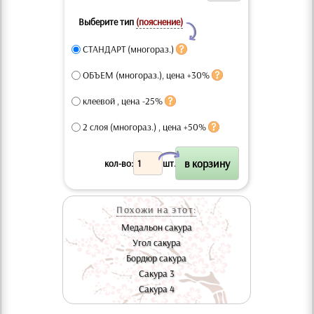
Выберите тип
(пояснение)
Y
СТАНДАРТ (многораз.)
ОБЪЕМ (многораз.), цена +30%
клеевой , цена -25%
2 слоя (многораз.) , цена +50%
X
кол-во:
шт.
Похожи на этот:
Медальон сакура
Угол сакура
Бордюр сакура
Сакура 3
Сакура 4