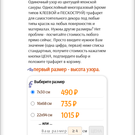
Одиночный узор из цветущей японской
сакуры. Однослойный многоразовый (кроме
типов КЛЕЕВОЙ и ПЕСКОСТРУЙ) трафарет
для самостоятельного декора под любые
типы красок на любых поверхностях и
материалах. Нужны другие размеры? Нет
проблем - посчитайте стоимость любого
прямо сейчас. Просто введите нужное Вам
значение (одна цифра, первая) ниже списка
стандартных, получите стоимость нажатием
кнопки ЦЕНА, подтвердите выбор и
положите трафарет в корзину.
O
первый размер - высота узора.
Выберите размер
Z
490
₽
7x30 см
735
₽
16x68 см
1015
₽
22x94 см
... или ...
Ваш размер
см