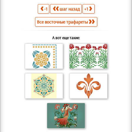
-1
шаг назад
+1
Все восточные трафареты
А вот еще такие: