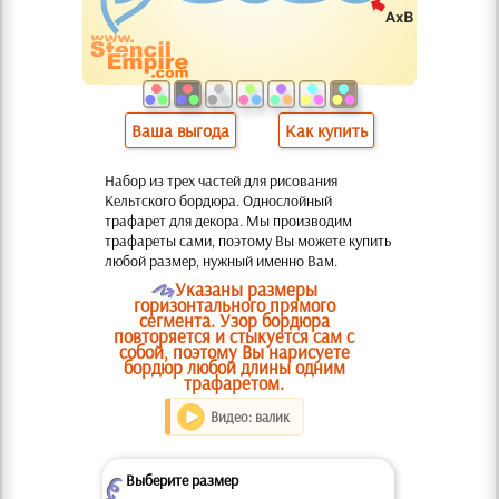
Ваша выгода
Как купить
Набор из трех частей для рисования
Кельтского бордюра. Однослойный
трафарет для декора. Мы производим
трафареты сами, поэтому Вы можете купить
любой размер, нужный именно Вам.
O
Указаны размеры
горизонтального прямого
сегмента. Узор бордюра
повторяется и стыкуется сам с
собой, поэтому Вы нарисуете
бордюр любой длины одним
трафаретом.
Видео: валик
Выберите размер
Z