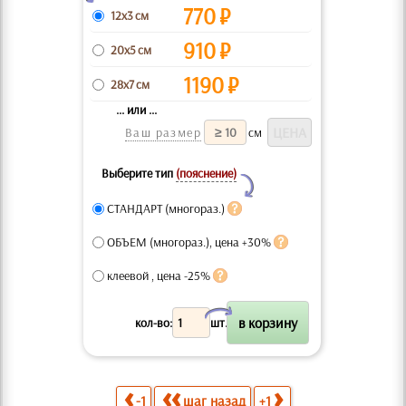
770
₽
12x3 см
910
₽
20x5 см
1190
₽
28x7 см
... или ...
Ваш размер
см
Выберите тип
(пояснение)
Y
СТАНДАРТ (многораз.)
ОБЪЕМ (многораз.), цена +30%
клеевой , цена -25%
X
кол-во:
шт.
-1
шаг назад
+1