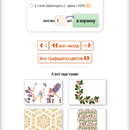
2 слоя (многораз.) , цена +50%
X
кол-во:
шт.
-1
шаг назад
+1
Все трафареты цветов
А вот еще такие: