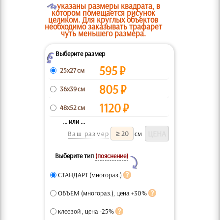
O
указаны размеры квадрата, в
котором помещается рисунок
целиком. Для круглых объектов
необходимо заказывать трафарет
чуть меньшего размера.
Выберите размер
Z
595
₽
25x27 см
805
₽
36x39 см
1120
₽
48x52 см
... или ...
Ваш размер
см
Выберите тип
(пояснение)
Y
СТАНДАРТ (многораз.)
ОБЪЕМ (многораз.), цена +30%
клеевой , цена -25%