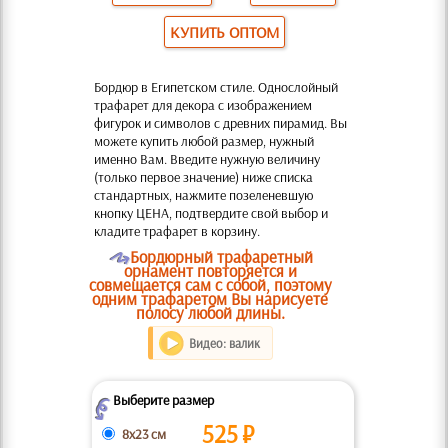
КУПИТЬ ОПТОМ
Бордюр в Египетском стиле. Однослойный
трафарет для декора с изображением
фигурок и символов с древних пирамид. Вы
можете купить любой размер, нужный
именно Вам. Введите нужную величину
(только первое значение) ниже списка
стандартных, нажмите позеленевшую
кнопку ЦЕНА, подтвердите свой выбор и
кладите трафарет в корзину.
O
Бордюрный трафаретный
орнамент повторяется и
совмещается сам с собой, поэтому
одним трафаретом Вы нарисуете
полосу любой длины.
Видео: валик
Выберите размер
Z
525
₽
8x23 см