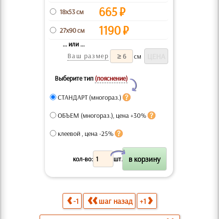
665
₽
18x53 см
1190
₽
27x90 см
... или ...
Ваш размер
см
Выберите тип
(пояснение)
Y
СТАНДАРТ (многораз.)
ОБЪЕМ (многораз.), цена +30%
клеевой , цена -25%
X
кол-во:
шт.
-1
шаг назад
+1