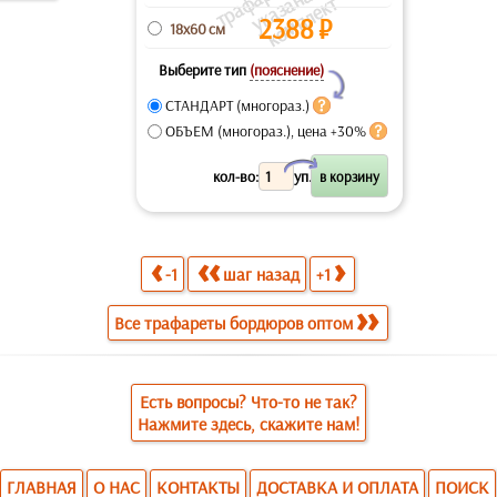
д
т
а
ф
а
т
2388
₽
18x60 см
Выберите тип
(пояснение)
Y
СТАНДАРТ (многораз.)
ОБЪЕМ (многораз.), цена +30%
X
кол-во:
уп.
-1
шаг назад
+1
Все трафареты бордюров оптом
Есть вопросы? Что-то не так?
Нажмите здесь, скажите нам!
ГЛАВНАЯ
О НАС
КОНТАКТЫ
ДОСТАВКА И ОПЛАТА
ПОИСК