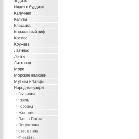
Зодиак
Индия и буддизм
Капучино
Кельты
Классика
Коралловый риф
Космос
Кружева
Латинос
Ленты
Листопад
Море
Морские иллюзии
Музыка и танцы
Народные узоры
Вышивка
Гжель
Городец
Жостово
Павло-Посад
Петряковка
Сев. Двина
Финифть