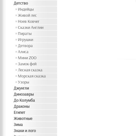
Детство
Индейцы
Живой лес
Ноев Ковчег
Сказки Англии
Пираты
Игрушки
Детвора
Алиса
Мини ZOO
Замок фей
Лесная сказка
Морская сказка
Узоры
Джунгли
Динозавры
До Колумба
Драконы
Египет
Животные
Зима
Знаки и лого