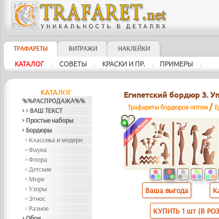
ТРАФАРЕТЫ
ВИТРАЖИ
НАКЛЕЙКИ
КАТАЛОГ
СОВЕТЫ
КРАСКИ И ПР.
ПРИМЕРЫ
|
|
|
|
КАТАЛОГ
Египетский бордюр 3. Упа
%%РАСПРОДАЖА%%
/
Трафареты бордюров оптом
E
> > ВАШ ТЕКСТ
> Простые наборы
> Бордюры
Классика и модерн
Фауна
Флора
Детские
Море
Узоры
Ваша выгода
К
Этнос
Разное
КУПИТЬ 1 шт (В РО
> Обои