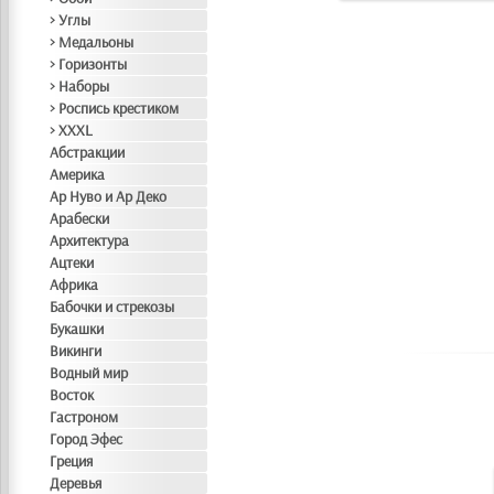
> Углы
> Медальоны
> Горизонты
> Наборы
> Роспись крестиком
> XXXL
Абстракции
Америка
Ар Нуво и Ар Деко
Арабески
Архитектура
Ацтеки
Африка
Бабочки и стрекозы
Букашки
Викинги
Водный мир
Восток
Гастроном
Город Эфес
Греция
Деревья