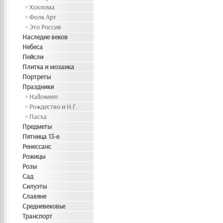
Хохлома
Фолк Арт
Это Россия
Наследие веков
Небеса
Пейсли
Плитка и мозаика
Портреты
Праздники
Halloween
Рождество и Н.Г.
Пасха
Предметы
Пятница 13-е
Ренессанс
Рожицы
Розы
Сад
Силуэты
Славяне
Средневековье
Транспорт