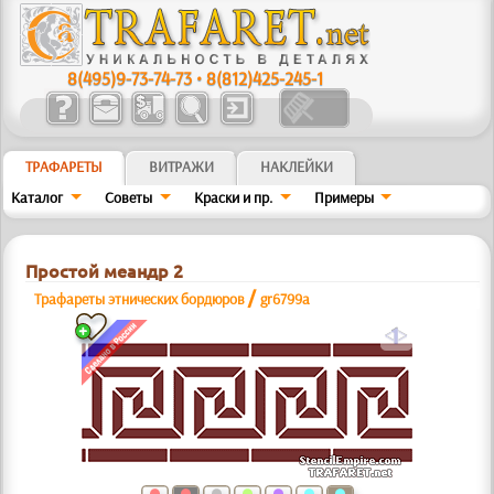
8(495)9-73-74-73
•
8(812)425-245-1
ТРАФАРЕТЫ
ВИТРАЖИ
НАКЛЕЙКИ
Каталог
Советы
Краски и пр.
Примеры
Простой меандр 2
/
Трафареты этнических бордюров
gr6799a
a