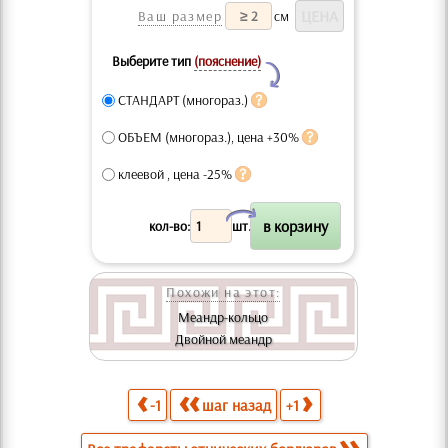
Ваш размер
см
Выберите тип
(пояснение)
Y
СТАНДАРТ (многораз.)
ОБЪЕМ (многораз.), цена +30%
клеевой , цена -25%
X
кол-во:
шт.
Похожи на этот:
Меандр-кольцо
Двойной меандр
-1
шаг назад
+1