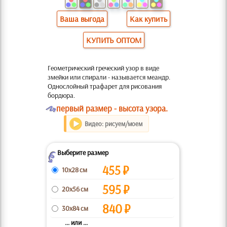
Ваша выгода
Как купить
КУПИТЬ ОПТОМ
Геометрический греческий узор в виде
змейки или спирали - называется меандр.
Однослойный трафарет для рисования
бордюра.
O
первый размер - высота узора.
Видео: рисуем/моем
Выберите размер
Z
455
₽
10x28 см
595
₽
20x56 см
840
₽
30x84 см
... или ...