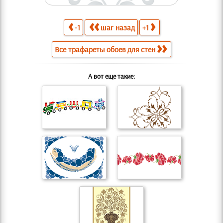
-1
шаг назад
+1
Все трафареты обоев для стен
А вот еще такие: