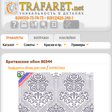
8(495)9-73-74-73
•
8(812)425-245-1
ТРАФАРЕТЫ
ВИТРАЖИ
НАКЛЕЙКИ
Каталог
Советы
Краски и пр.
Примеры
Британские обои 80344
/
Трафареты обоев для стен
brit80344a
a