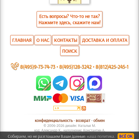
Есть вопросы? Что-то не так?
Нажмите здесь, скажите нам!
ГЛАВНАЯ
О НАС
КОНТАКТЫ
ДОСТАВКА И ОПЛАТА
ПОИСК
~
8(495)9-73-74-73
•
8(495)128-3242
•
8(812)425-245-1
конфиденциальность
•
возврат
•
обмен
© 2006-2026 дизайн: Наталья М.
код: Александр К.; наполнение: Константин А.
Interior Vectors by Vecteezy
Собираем, но не разглашаем Ваши данные:
наша политика.
ВСЁ ОК