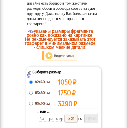
дизайне есть бордюр в том же стиле,
размеры обоев и бордюра соответствуют
друг другу. Даже если у Вас большая стена -
достаточно одного многоразового
трафарета!
O
указаны размеры фрагмента
ровно как показано на картинке.
Не рекомендуется заказывать этот
трафарет в минимальном размере
- слишком мелкие детали!
Видео: валик
Выберите размер
Z
1050
₽
42x40 см
1750
₽
63x60 см
3290
₽
95x90 см
... или ...
Ваш размер
см