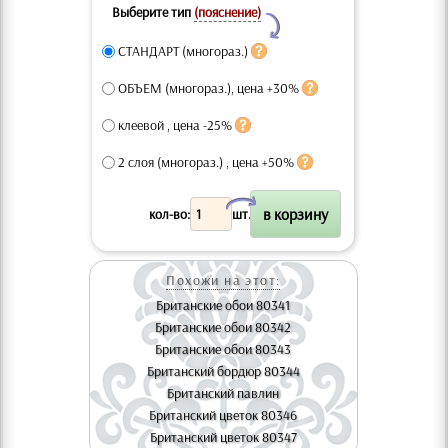
Выберите тип
(пояснение)
Y
СТАНДАРТ (многораз.)
ОБЪЕМ (многораз.), цена +30%
клеевой , цена -25%
2 слоя (многораз.) , цена +50%
X
кол-во:
шт.
Похожи на этот:
Британские обои 80341
Британские обои 80342
Британские обои 80343
Британский бордюр 80344
Британский павлин
Британский цветок 80346
Британский цветок 80347