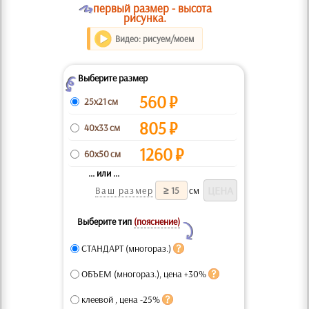
O
первый размер - высота
рисунка.
Видео: рисуем/моем
Выберите размер
Z
560
₽
25x21 см
805
₽
40x33 см
1260
₽
60x50 см
... или ...
Ваш размер
см
Выберите тип
(пояснение)
Y
СТАНДАРТ (многораз.)
ОБЪЕМ (многораз.), цена +30%
клеевой , цена -25%