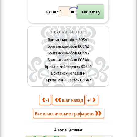
X
кол-во:
шт.
Похожи на этот:
Британские обои 80341
Британские обои 80342
Британские обои 80343
Британские обои 80344
Британский бордюр 80344
Британский павлин
Британский цветок 80347
-1
шаг назад
+1
Все классические трафареты
А вот еще такие: