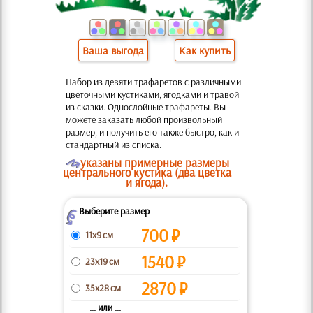
Ваша выгода
Как купить
Набор из девяти трафаретов с различными
цветочными кустиками, ягодками и травой
из сказки. Однослойные трафареты. Вы
можете заказать любой произвольный
размер, и получить его также быстро, как и
стандартный из списка.
O
указаны примерные размеры
центрального кустика (два цветка
и ягода).
Выберите размер
Z
700
₽
11x9 см
1540
₽
23x19 см
2870
₽
35x28 см
... или ...