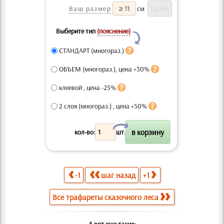
Ваш размер
см
Выберите тип
(пояснение)
Y
СТАНДАРТ (многораз.)
ОБЪЕМ (многораз.), цена +30%
клеевой , цена -25%
2 слоя (многораз.) , цена +50%
X
кол-во:
шт.
-1
шаг назад
+1
Все трафареты сказочного леса