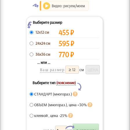
O
Видео: рисуем/моем
Выберите размер
Z
455
₽
12x12 см
595
₽
24x24 см
770
₽
36x36 см
... или ...
Ваш размер
см
Выберите тип
(пояснение)
Y
СТАНДАРТ (многораз.)
ОБЪЕМ (многораз.), цена +30%
клеевой , цена -25%
X