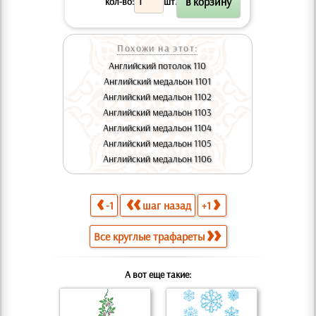
кол-во:
шт.
Похожи на этот:
Английский потолок 110
Английский медальон 1101
Английский медальон 1102
Английский медальон 1103
Английский медальон 1104
Английский медальон 1105
Английский медальон 1106
-1
шаг назад
+1
Все круглые трафареты
А вот еще такие: