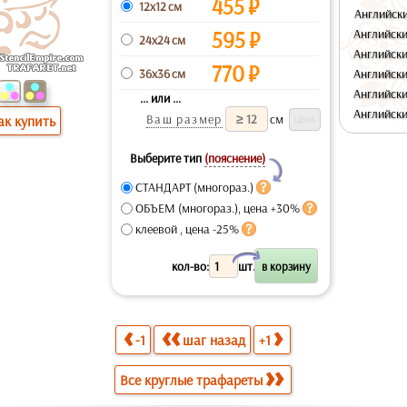
455
₽
12x12 см
Английски
595
₽
Английски
24x24 см
Английски
770
₽
36x36 см
Английски
Английски
... или ...
Английски
Ваш размер
см
ак купить
Выберите тип
(пояснение)
Y
СТАНДАРТ (многораз.)
ОБЪЕМ (многораз.), цена +30%
клеевой , цена -25%
X
кол-во:
шт.
-1
шаг назад
+1
Все круглые трафареты