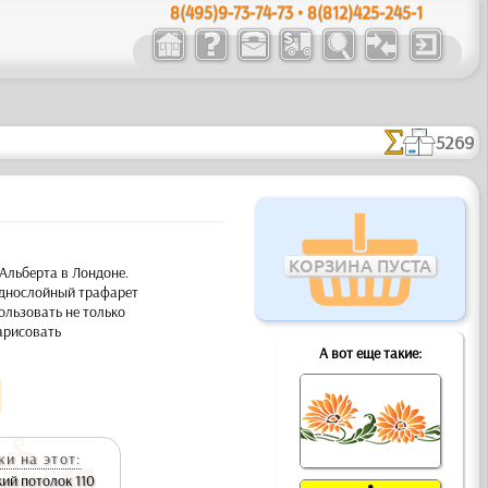
8(495)9-73-74-73 • 8(812)425-245-1
5269
КОРЗИНА ПУСТА
 Альберта в Лондоне.
 Однослойный трафарет
льзовать не только
арисовать
А вот еще такие:
и на этот:
ий потолок 110