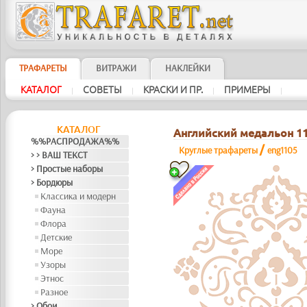
ТРАФАРЕТЫ
ВИТРАЖИ
НАКЛЕЙКИ
КАТАЛОГ
СОВЕТЫ
КРАСКИ И ПР.
ПРИМЕРЫ
|
|
|
|
КАТАЛОГ
Английский медальон 1
%%РАСПРОДАЖА%%
/
Круглые трафареты
eng1105
> > ВАШ ТЕКСТ
> Простые наборы
> Бордюры
Классика и модерн
Фауна
Флора
Детские
Море
Узоры
Этнос
Разное
> Обои