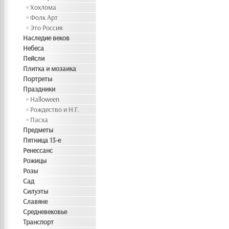
Хохлома
Фолк Арт
Это Россия
Наследие веков
Небеса
Пейсли
Плитка и мозаика
Портреты
Праздники
Halloween
Рождество и Н.Г.
Пасха
Предметы
Пятница 13-е
Ренессанс
Рожицы
Розы
Сад
Силуэты
Славяне
Средневековье
Транспорт