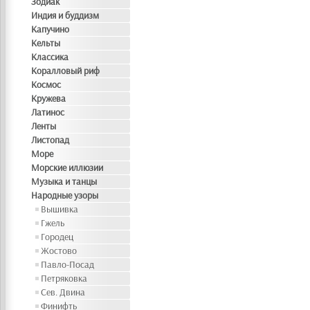
Зодиак
Индия и буддизм
Капучино
Кельты
Классика
Коралловый риф
Космос
Кружева
Латинос
Ленты
Листопад
Море
Морские иллюзии
Музыка и танцы
Народные узоры
Вышивка
Гжель
Городец
Жостово
Павло-Посад
Петряковка
Сев. Двина
Финифть