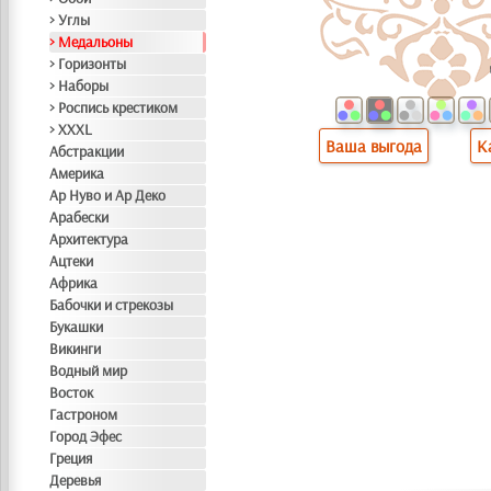
> Углы
> Медальоны
> Горизонты
> Наборы
> Роспись крестиком
> XXXL
Ваша выгода
К
Абстракции
Америка
Ар Нуво и Ар Деко
Арабески
Архитектура
Ацтеки
Африка
Бабочки и стрекозы
Букашки
Викинги
Водный мир
Восток
Гастроном
Город Эфес
Греция
Деревья