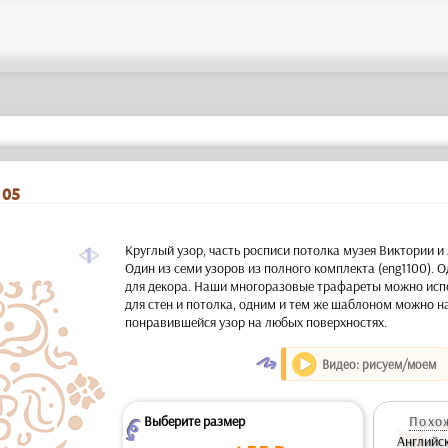
105
a
Круглый узор, часть росписи потолка музея Виктории и
Один из семи узоров из полного комплекта (eng1100).
для декора. Наши многоразовые трафареты можно испо
для стен и потолка, одним и тем же шаблоном можно н
понравившейся узор на любых поверхностях.
O
Видео: рисуем/моем
Выберите размер
Похож
Z
Английск