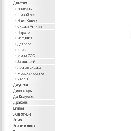
Детство
Индейцы
Живой лес
Ноев Ковчег
Сказки Англии
Пираты
Игрушки
Детвора
Алиса
Мини ZOO
Замок фей
Лесная сказка
Морская сказка
Узоры
Джунгли
Динозавры
До Колумба
Драконы
Египет
Животные
Зима
Знаки и лого