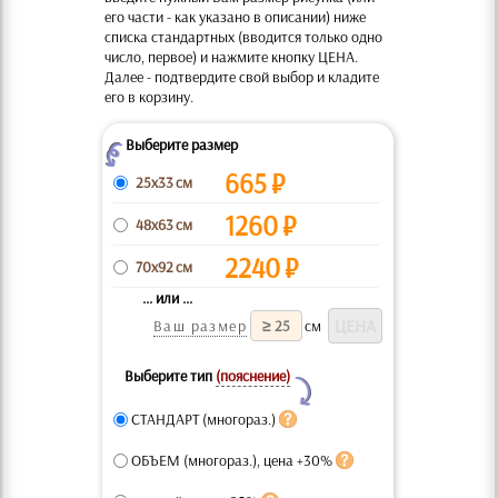
его части - как указано в описании) ниже
списка стандартных (вводится только одно
число, первое) и нажмите кнопку ЦЕНА.
Далее - подтвердите свой выбор и кладите
его в корзину.
Выберите размер
Z
665
₽
25x33 см
1260
₽
48x63 см
2240
₽
70x92 см
... или ...
Ваш размер
см
Выберите тип
(пояснение)
Y
СТАНДАРТ (многораз.)
ОБЪЕМ (многораз.), цена +30%