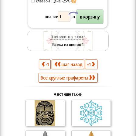
клеевой , цена -25%
X
кол-во:
шт.
Похожи на этот:
Рамка из цветов 1
-1
шаг назад
+1
Все круглые трафареты
А вот еще такие: