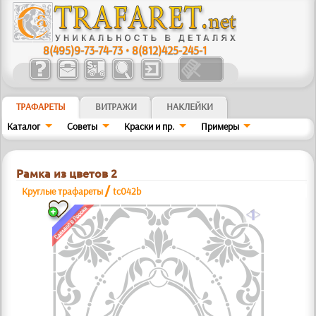
8(495)9-73-74-73
•
8(812)425-245-1
ТРАФАРЕТЫ
ВИТРАЖИ
НАКЛЕЙКИ
Каталог
Советы
Краски и пр.
Примеры
Рамка из цветов 2
/
Круглые трафареты
tc042b
a