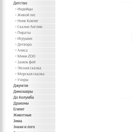
Детство
Индейцы
Живой лес
Ноев Ковчег
Сказки Англии
Пираты
Игрушки
Детвора
Алиса
Мини ZOO
Замок фей
Лесная сказка
Морская сказка
Узоры
Джунгли
Динозавры
До Колумба
Драконы
Египет
Животные
Зима
Знаки и лого