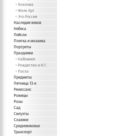
Хохлома
Фолк Арт
Это Россия
Наследие веков
Небеса
Пейсли
Плитка и мозаика
Портреты
Праздники
Halloween
Рождество и Н.Г.
Пасха
Предметы
Пятница 13-е
Ренессанс
Рожицы
Розы
Сад
Силуэты
Славяне
Средневековье
Транспорт