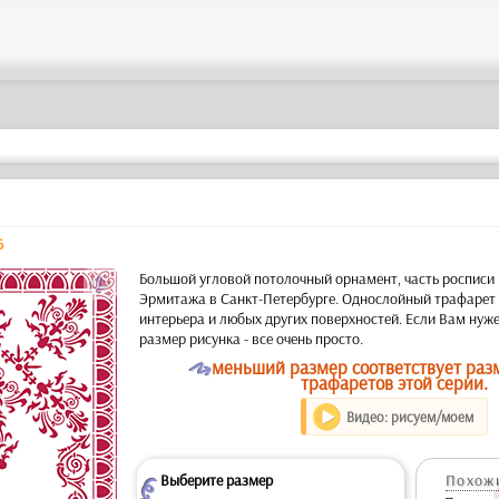
6
a
Большой угловой потолочный орнамент, часть росписи
Эрмитажа в Санкт-Петербурге. Однослойный трафарет д
интерьера и любых других поверхностей. Если Вам ну
размер рисунка - все очень просто.
O
меньший размер соответствует раз
трафаретов этой серии.
Видео: рисуем/моем
Выберите размер
Похожи
Z