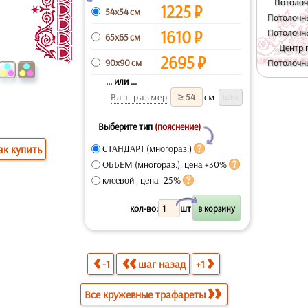
Потолоч
1225
₽
54x54 см
Потолочн
1610
₽
Потолочн
65x65 см
Центр 
2695
₽
90x90 см
Потолочн
... или ...
Ваш размер
см
Выберите тип
(пояснение)
Y
ак купить
СТАНДАРТ (многораз.)
ОБЪЕМ (многораз.), цена +30%
клеевой , цена -25%
X
кол-во:
шт.
-1
шаг назад
+1
Все кружевные трафареты