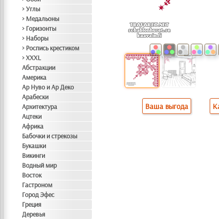
> Углы
> Медальоны
> Горизонты
> Наборы
> Роспись крестиком
> XXXL
Абстракции
Америка
Ар Нуво и Ар Деко
Арабески
Ваша выгода
К
Архитектура
Ацтеки
Африка
Бабочки и стрекозы
Букашки
Викинги
Водный мир
Восток
Гастроном
Город Эфес
Греция
Деревья