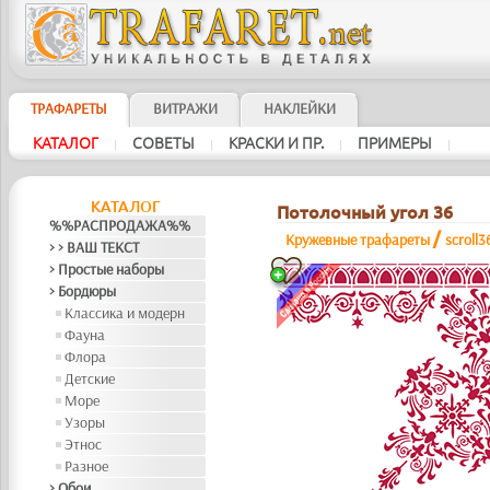
ТРАФАРЕТЫ
ВИТРАЖИ
НАКЛЕЙКИ
КАТАЛОГ
СОВЕТЫ
КРАСКИ И ПР.
ПРИМЕРЫ
|
|
|
|
КАТАЛОГ
Потолочный угол 36
%%РАСПРОДАЖА%%
/
Кружевные трафареты
scroll3
> > ВАШ ТЕКСТ
> Простые наборы
> Бордюры
Классика и модерн
Фауна
Флора
Детские
Море
Узоры
Этнос
Разное
> Обои