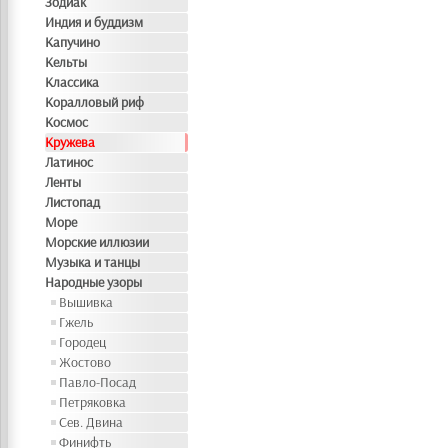
Зодиак
Индия и буддизм
Капучино
Кельты
Классика
Коралловый риф
Космос
Кружева
Латинос
Ленты
Листопад
Море
Морские иллюзии
Музыка и танцы
Народные узоры
Вышивка
Гжель
Городец
Жостово
Павло-Посад
Петряковка
Сев. Двина
Финифть