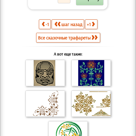
-1
шаг назад
+1
Все сказочные трафареты
А вот еще такие: