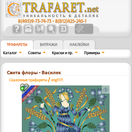
8(495)9-73-74-73
•
8(812)425-245-1
ТРАФАРЕТЫ
ВИТРАЖИ
НАКЛЕЙКИ
Каталог
Советы
Краски и пр.
Примеры
Свита флоры - Василек
/
Сказочные трафареты
eng1171
a