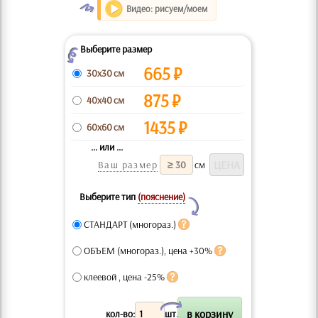
O
Видео: рисуем/моем
Выберите размер
Z
665
₽
30x30 см
875
₽
40x40 см
1435
₽
60x60 см
... или ...
Ваш размер
см
Выберите тип
(пояснение)
Y
СТАНДАРТ (многораз.)
ОБЪЕМ (многораз.), цена +30%
клеевой , цена -25%
X
кол-во:
шт.