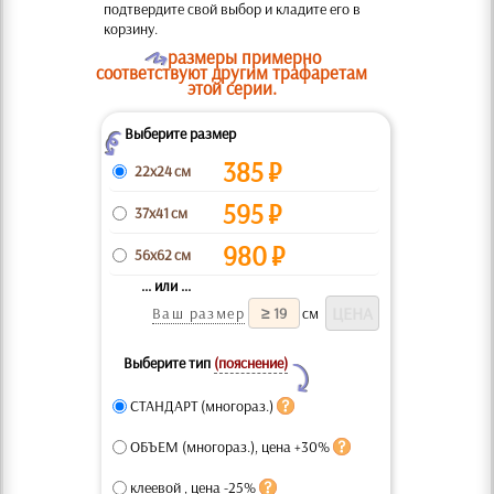
подтвердите свой выбор и кладите его в
корзину.
O
размеры примерно
соответствуют другим трафаретам
этой серии.
Выберите размер
Z
385
₽
22x24 см
595
₽
37x41 см
980
₽
56x62 см
... или ...
Ваш размер
см
Выберите тип
(пояснение)
Y
СТАНДАРТ (многораз.)
ОБЪЕМ (многораз.), цена +30%
клеевой , цена -25%