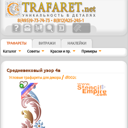
8(495)9-73-74-73
•
8(812)425-245-1
ТРАФАРЕТЫ
ВИТРАЖИ
НАКЛЕЙКИ
Каталог
Советы
Краски и пр.
Примеры
Средневековый узор 4в
/
Угловые трафареты для декора
df002c
a