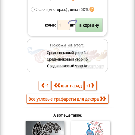
2 слоя (многораз.) , цена +50%
X
кол-во:
шт.
Похожи на этот:
Средневековый узор 4а
Средневековый узор 4б
Средневековый узор 4г
-1
шаг назад
+1
Все угловые трафареты для декора
А вот еще такие: