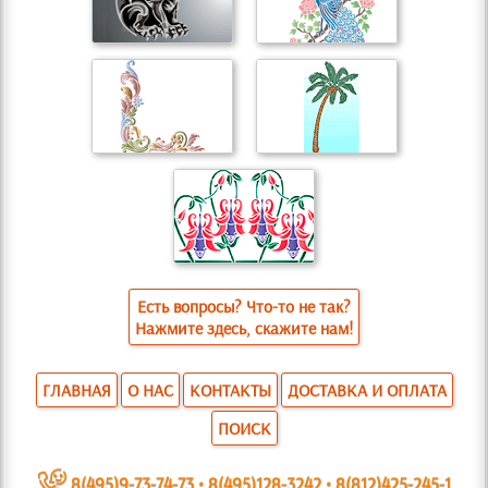
Есть вопросы? Что-то не так?
Нажмите здесь, скажите нам!
ГЛАВНАЯ
О НАС
КОНТАКТЫ
ДОСТАВКА И ОПЛАТА
ПОИСК
~
8(495)9-73-74-73
•
8(495)128-3242
•
8(812)425-245-1