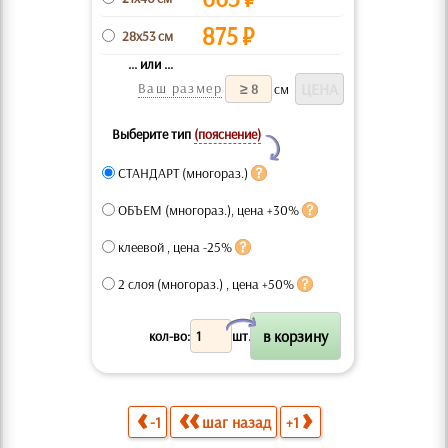
875
₽
28x53 см
... или ...
Ваш размер
см
Выберите тип
(пояснение)
Y
СТАНДАРТ (многораз.)
ОБЪЕМ (многораз.), цена +30%
клеевой , цена -25%
2 слоя (многораз.) , цена +50%
X
кол-во:
шт.
-1
шаг назад
+1