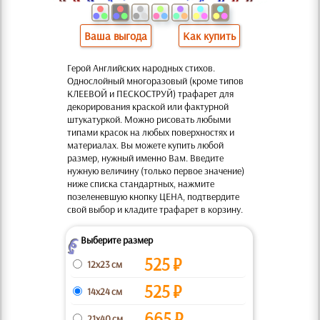
Ваша выгода
Как купить
Герой Английских народных стихов.
Однослойный многоразовый (кроме типов
КЛЕЕВОЙ и ПЕСКОСТРУЙ) трафарет для
декорирования краской или фактурной
штукатуркой. Можно рисовать любыми
типами красок на любых поверхностях и
материалах. Вы можете купить любой
размер, нужный именно Вам. Введите
нужную величину (только первое значение)
ниже списка стандартных, нажмите
позеленевшую кнопку ЦЕНА, подтвердите
свой выбор и кладите трафарет в корзину.
Выберите размер
Z
525
₽
12x23 см
525
₽
14x24 см
665
₽
21x40 см