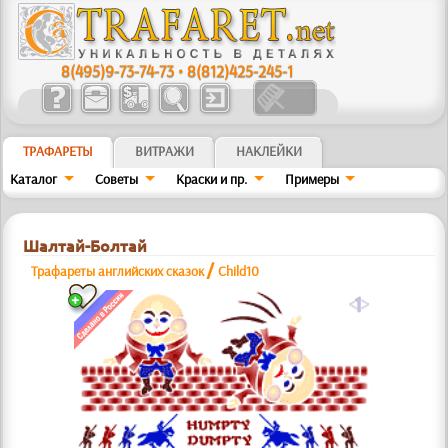
8(495)9-73-74-73
•
8(812)425-245-1
ТРАФАРЕТЫ
ВИТРАЖИ
НАКЛЕЙКИ
Каталог
Советы
Краски и пр.
Примеры
Шалтай-Болтай
/
Трафареты английских сказок
Child10
a