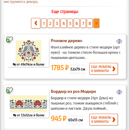
инструмента декора
.
Еще страницы:
1
2
3
4
5
6
7
8
9
b
Розовое дерево
Фантазийное дерево в стиле модерн (арт
нуво) - на тонком стволе большая крона с
пышными цветками...
↹ от 49x74см и более
49x74 см
1785 ₽
ЕЩЕ РАЗМЕРЫ
52x79 см
И ВАРИАНТЫ
91x137 см
b
Бордюр из роз Модерн
Бордюр в стиле модерн (Арт Деко) из
пышных роз, тонких вьющихся стеблей с
шипами и листьев. Двухслойный...
↹ от 53x12см и более
53x12 см
945 ₽
ЕЩЕ РАЗМЕРЫ
65x15 см
И ВАРИАНТЫ
115x26 см