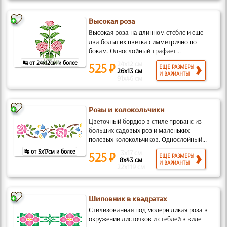
Высокая роза
Высокая роза на длинном стебле и еще
два больших цветка симметрично по
бокам. Однослойный трафает...
↹ от 24x12см и более
24x12 см
525 ₽
ЕЩЕ РАЗМЕРЫ
26x13 см
И ВАРИАНТЫ
91x46 см
Розы и колокольчики
Цветочный бордюр в стиле прованс из
больших садовых роз и маленьких
полевых колокольчиков. Однослойный...
↹ от 3x17см и более
3x17 см
525 ₽
ЕЩЕ РАЗМЕРЫ
8x43 см
И ВАРИАНТЫ
22x119 см
Шиповник в квадратах
Стилизованная под модерн дикая роза в
окружении листочков и стеблей в виде