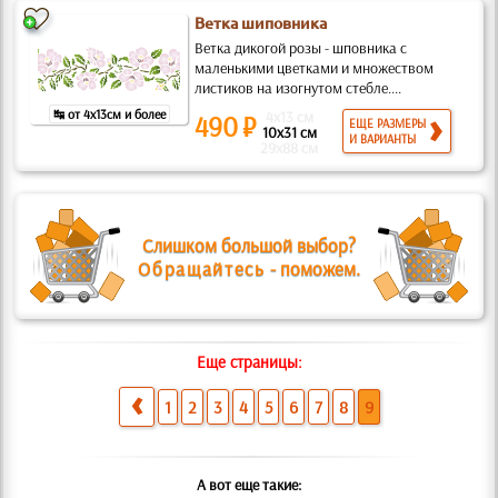
Ветка шиповника
Ветка дикогой розы - шповника с
маленькими цветками и множеством
листиков на изогнутом стебле....
↹ от 4x13см и более
4x13 см
490 ₽
ЕЩЕ РАЗМЕРЫ
10x31 см
И ВАРИАНТЫ
29x88 см
Слишком большой выбор?
Обращайтесь
- поможем.
Еще страницы:
1
2
3
4
5
6
7
8
9
А вот еще такие: