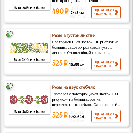
повторяющегося цветочного...
↹ от 2x13см и более
2x13 см
490 ₽
ЕЩЕ РАЗМЕРЫ
7x43 см
И ВАРИАНТЫ
19x117 см
Розы в густой листве
Повторяющийся цветочный рисунок из
больших садовых роз среди густых
листьев. Однослойный трафарет...
↹ от 3x10см и более
3x10 см
525 ₽
ЕЩЕ РАЗМЕРЫ
10x33 см
И ВАРИАНТЫ
35x117 см
Розы на двух стеблях
Трафарет с повторющимся цветочным
рисунком из больших роз на
переплетенных стеблях. Однослойный...
↹ от 3x12см и более
3x12 см
525 ₽
ЕЩЕ РАЗМЕРЫ
10x39 см
И ВАРИАНТЫ
23x90 см