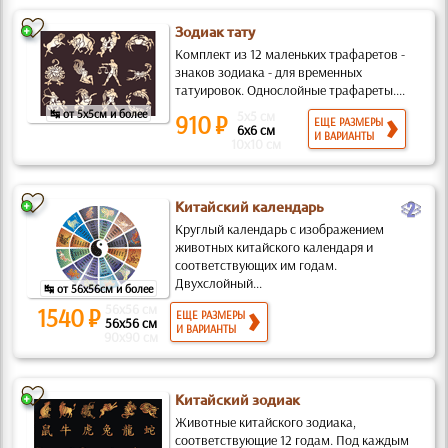
Зодиак тату
Комплект из 12 маленьких трафаретов -
знаков зодиака - для временных
татуировок. Однослойные трафареты....
↹ от 5x5см и более
5x5 см
910 ₽
ЕЩЕ РАЗМЕРЫ
6x6 см
И ВАРИАНТЫ
10x10 см
b
Китайский календарь
Круглый календарь с изображением
животных китайского календаря и
соответствующих им годам.
Двухслойный...
↹ от 56x56см и более
56x56 см
1540 ₽
ЕЩЕ РАЗМЕРЫ
56x56 см
И ВАРИАНТЫ
90x90 см
Китайский зодиак
Животные китайского зодиака,
соответствующие 12 годам. Под каждым