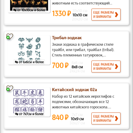
животным есть соответствующий...
↹ от 10x10см и более
10x10 см
1330 ₽
ЕЩЕ РАЗМЕРЫ
10x10 см
И ВАРИАНТЫ
20x20 см
Трибал-зодиак
Знаки зодиака в графическом стиле
трайбл, или трибал, трайбал (tribal).
Стиль племенных татуировок,...
↹ от 6x6см и более
6x6 см
700 ₽
ЕЩЕ РАЗМЕРЫ
8x8 см
И ВАРИАНТЫ
24x24 см
Китайский зодиак 02а
Набор из 12 китайских иероглифов с
подписями, обозначающих все 12
животных китайского гороскопа....
↹ от 7x7см и более
7x7 см
840 ₽
ЕЩЕ РАЗМЕРЫ
10x9 см
И ВАРИАНТЫ
30x27 см