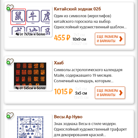
Китайский зодиак 02б
Один из символов (иероглифов)
китайского гороскопа на выбор.
Однослойный художественный шаблон...
↹ от 7x7см и более
7x7 см
455 ₽
ЕЩЕ РАЗМЕРЫ
10x9 см
И ВАРИАНТЫ
30x27 см
Хааб
Символы астрологического календаря
Майя, содержавшего 19 месяцев.
Солнечный календарь, которым...
↹ от 5x5см и более
5x5 см
1015 ₽
ЕЩЕ РАЗМЕРЫ
5x5 см
И ВАРИАНТЫ
15x15 см
Весы Ар Нуво
Знак зодиака Весы в стиле модерн.
Однослойный художественный трафарет
для декорирования краской...