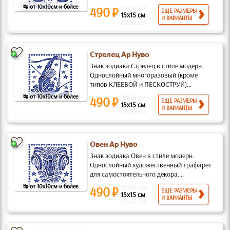
↹ от 10x10см и более
10x10 см
490 ₽
ЕЩЕ РАЗМЕРЫ
15x15 см
И ВАРИАНТЫ
27x27 см
Стрелец Ар Нуво
Знак зодиака Стрелец в стиле модерн.
Однослойный многоразовый (кроме
типов КЛЕЕВОЙ и ПЕСКОСТРУЙ)...
↹ от 10x10см и более
10x10 см
490 ₽
ЕЩЕ РАЗМЕРЫ
15x15 см
И ВАРИАНТЫ
27x27 см
Овен Ар Нуво
Знак зодиака Овен в стиле модерн.
Однослойный художественный трафарет
для самостоятельного декора....
↹ от 10x10см и более
10x10 см
490 ₽
ЕЩЕ РАЗМЕРЫ
15x15 см
И ВАРИАНТЫ
27x27 см