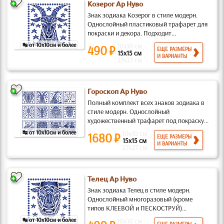
Козерог Ар Нуво
Знак зодиака Козерог в стиле модерн.
Однослойный пластиковый трафарет для
покраски и декора. Подходит...
↹ от 10x10см и более
10x10 см
490 ₽
ЕЩЕ РАЗМЕРЫ
15x15 см
И ВАРИАНТЫ
27x27 см
Гороскоп Ар Нуво
Полный комплект всех знаков зодиака в
стиле модерн. Однослойный
художественный трафарет под покраску...
↹ от 10x10см и более
10x10 см
1680 ₽
ЕЩЕ РАЗМЕРЫ
15x15 см
И ВАРИАНТЫ
27x27 см
Телец Ар Нуво
Знак зодиака Телец в стиле модерн.
Однослойный многоразовый (кроме
типов КЛЕЕВОЙ и ПЕСКОСТРУЙ)...
↹ от 10x10см и более
10x10 см