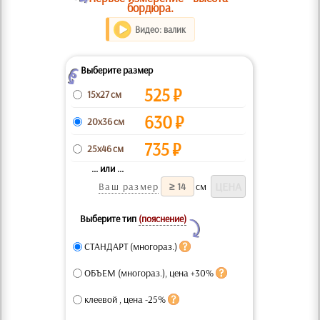
бордюра.
Видео: валик
Выберите размер
Z
525
₽
15x27 см
630
₽
20x36 см
735
₽
25x46 см
... или ...
Ваш размер
см
Выберите тип
(пояснение)
Y
СТАНДАРТ (многораз.)
ОБЪЕМ (многораз.), цена +30%
клеевой , цена -25%