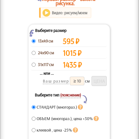
рисунка.
Видео: рисуем/моем
Выберите размер
Z
595
₽
13x49 см
1015
₽
24x90 см
1435
₽
31x117 см
... или ...
Ваш размер
см
Выберите тип
(пояснение)
Y
СТАНДАРТ (многораз.)
ОБЪЕМ (многораз.), цена +30%
клеевой , цена -25%