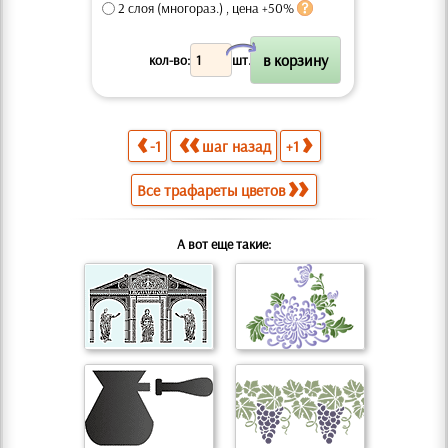
2 слоя (многораз.) , цена +50%
X
кол-во:
шт.
-1
шаг назад
+1
Все трафареты цветов
А вот еще такие: