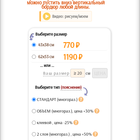
можно пустить вниз вертикальный
бордюр любой длины.
Видео: рисуем/моем
Выберите размер
Z
770
₽
43x38 см
1190
₽
62x53 см
... или ...
Ваш размер
см
Выберите тип
(пояснение)
Y
СТАНДАРТ (многораз.)
ОБЪЕМ (многораз.), цена +30%
клеевой , цена -25%
2 слоя (многораз.) , цена +50%