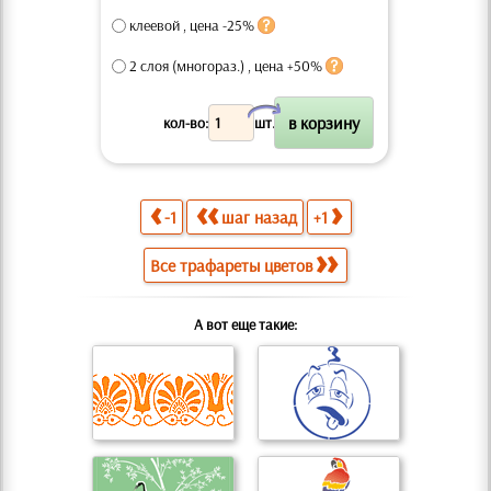
клеевой , цена -25%
2 слоя (многораз.) , цена +50%
X
кол-во:
шт.
-1
шаг назад
+1
Все трафареты цветов
А вот еще такие: