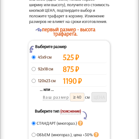
ширину или высоту), получите его стоимость
кнопкой ЦЕНА, подтвердите выбор и
положите трафарет в корзину. Изменение
размеров не влияет на сроки изготовления.
O
первый размер - высота
трафарета.
Выберите размер
Z
525
₽
45x9 см
875
₽
92x18 см
1190
₽
120x23 см
... или ...
Ваш размер
см
Выберите тип
(пояснение)
Y
СТАНДАРТ (многораз.)
ОБЪЕМ (многораз.), цена +30%