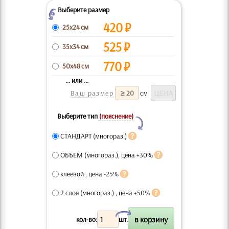
Выберите размер
Z
420
₽
25x24 см
525
₽
35x34 см
770
₽
50x48 см
... или ...
Ваш размер
см
Выберите тип
(пояснение)
Y
СТАНДАРТ (многораз.)
ОБЪЕМ (многораз.), цена +30%
клеевой , цена -25%
2 слоя (многораз.) , цена +50%
X
кол-во:
шт.