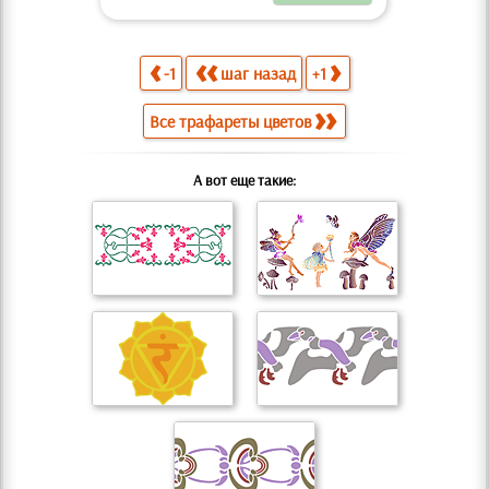
-1
шаг назад
+1
Все трафареты цветов
А вот еще такие: