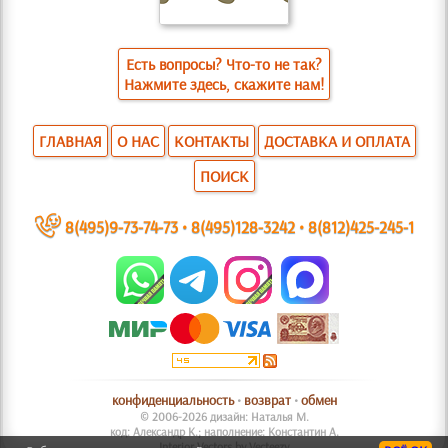
Есть вопросы? Что-то не так?
Нажмите здесь, скажите нам!
ГЛАВНАЯ
О НАС
КОНТАКТЫ
ДОСТАВКА И ОПЛАТА
ПОИСК
~
8(495)9-73-74-73
•
8(495)128-3242
•
8(812)425-245-1
конфиденциальность
•
возврат
•
обмен
© 2006-2026 дизайн: Наталья М.
код: Александр К.; наполнение: Константин А.
Interior Vectors by Vecteezy