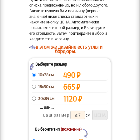
списка предложенных, но и любого другого.
Введите нужную Вам величину (первое
значение) ниже списка стандартных и
нажмите кнопку ЦЕНА. Автоматически
посчитается второй размер, и Вы увидите
его стоимость. Затем подтвердите выбор и
кладите его в корзину.
O
в этом же дизайне есть углы и
бордюры.
Выберите размер
Z
490
₽
10x28 см
665
₽
18x50 см
1120
₽
30x84 см
... или ...
Ваш размер
см
Выберите тип
(пояснение)
Y