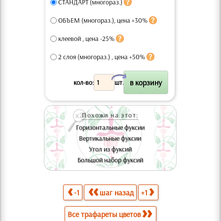
СТАНДАРТ (многораз.)
ОБЪЕМ (многораз.), цена +30%
клеевой , цена -25%
2 слоя (многораз.) , цена +50%
X
кол-во:
шт.
Похожи на этот:
Горизонтальные фуксии
Вертикальные фуксии
Угол из фуксий
Большой набор фуксий
-1
шаг назад
+1
Все трафареты цветов