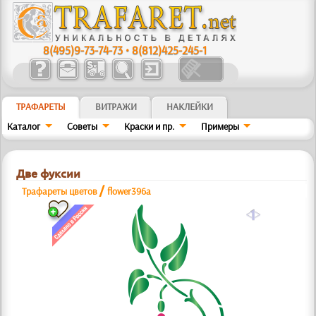
8(495)9-73-74-73
•
8(812)425-245-1
ТРАФАРЕТЫ
ВИТРАЖИ
НАКЛЕЙКИ
Каталог
Советы
Краски и пр.
Примеры
Две фуксии
/
Трафареты цветов
flower396a
a