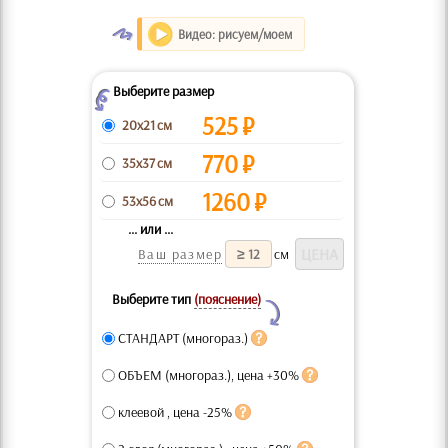
O
Видео: рисуем/моем
Выберите размер
Z
525
₽
20x21 см
770
₽
35x37 см
1260
₽
53x56 см
... или ...
Ваш размер
см
Выберите тип
(пояснение)
Y
СТАНДАРТ (многораз.)
ОБЪЕМ (многораз.), цена +30%
клеевой , цена -25%