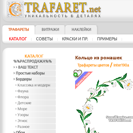
ТРАФАРЕТЫ
ВИТРАЖИ
НАКЛЕЙКИ
КАТАЛОГ
СОВЕТЫ
КРАСКИ И ПР.
ПРИМЕРЫ
|
|
|
|
КАТАЛОГ
Кольцо из ромашек
%%РАСПРОДАЖА%%
/
Трафареты цветов
inter190a
> > ВАШ ТЕКСТ
> Простые наборы
> Бордюры
Классика и модерн
Фауна
Флора
Детские
Море
Узоры
Этнос
Разное
> Обои