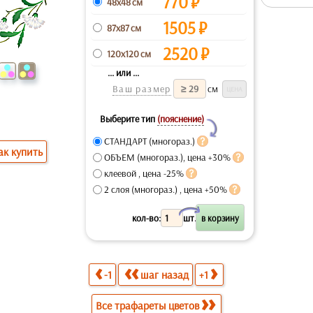
770
₽
48x48 см
1505
₽
87x87 см
2520
₽
120x120 см
... или ...
Ваш размер
см
Выберите тип
(пояснение)
Y
СТАНДАРТ (многораз.)
ак купить
ОБЪЕМ (многораз.), цена +30%
клеевой , цена -25%
2 слоя (многораз.) , цена +50%
X
кол-во:
шт.
-1
шаг назад
+1
Все трафареты цветов