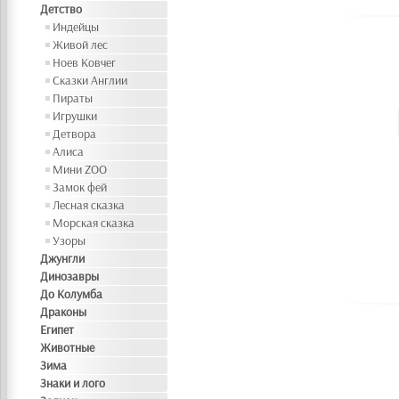
Детство
Индейцы
Живой лес
Ноев Ковчег
Сказки Англии
Пираты
Игрушки
Детвора
Алиса
Мини ZOO
Замок фей
Лесная сказка
Морская сказка
Узоры
Джунгли
Динозавры
До Колумба
Драконы
Египет
Животные
Зима
Знаки и лого