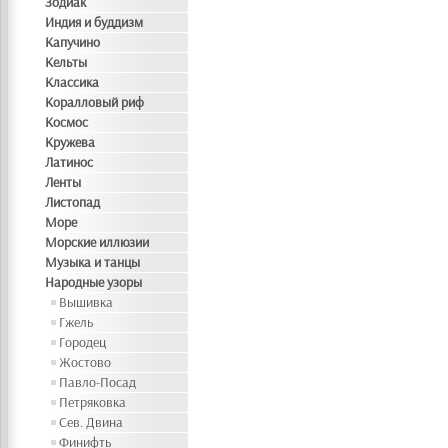
Зодиак
Индия и буддизм
Капучино
Кельты
Классика
Коралловый риф
Космос
Кружева
Латинос
Ленты
Листопад
Море
Морские иллюзии
Музыка и танцы
Народные узоры
Вышивка
Гжель
Городец
Жостово
Павло-Посад
Петряковка
Сев. Двина
Финифть