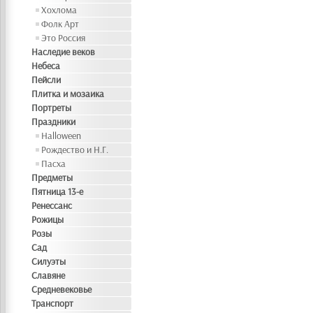
Хохлома
Фолк Арт
Это Россия
Наследие веков
Небеса
Пейсли
Плитка и мозаика
Портреты
Праздники
Halloween
Рождество и Н.Г.
Пасха
Предметы
Пятница 13-е
Ренессанс
Рожицы
Розы
Сад
Силуэты
Славяне
Средневековье
Транспорт