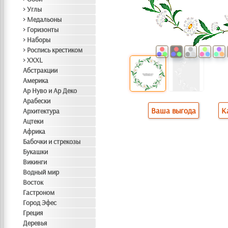
> Углы
> Медальоны
> Горизонты
> Наборы
> Роспись крестиком
> XXXL
Абстракции
Америка
Ар Нуво и Ар Деко
Арабески
Ваша выгода
К
Архитектура
Ацтеки
Африка
Бабочки и стрекозы
Букашки
Викинги
Водный мир
Восток
Гастроном
Город Эфес
Греция
Деревья