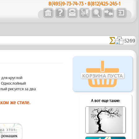
8(495)9-73-74-73 • 8(812)425-245-1
5269
КОРЗИНА ПУСТА
 для круглой
. Однослойный
лый рисуется за два
А вот еще такие:
ком же стиле.
на этот:
з ромашек