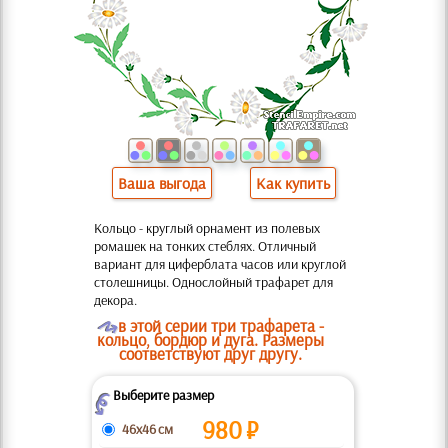
Ваша выгода
Как купить
Кольцо - круглый орнамент из полевых
ромашек на тонких стеблях. Отличный
вариант для циферблата часов или круглой
столешницы. Однослойный трафарет для
декора.
O
в этой серии три трафарета -
кольцо, бордюр и дуга. Размеры
соответствуют друг другу.
Выберите размер
Z
980
₽
46x46 см