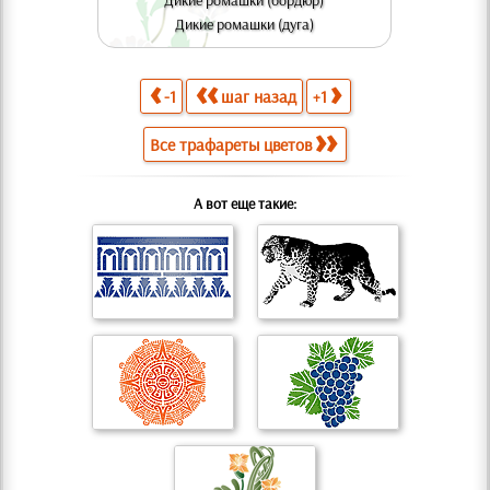
Дикие ромашки (бордюр)
Дикие ромашки (дуга)
-1
шаг назад
+1
Все трафареты цветов
А вот еще такие: