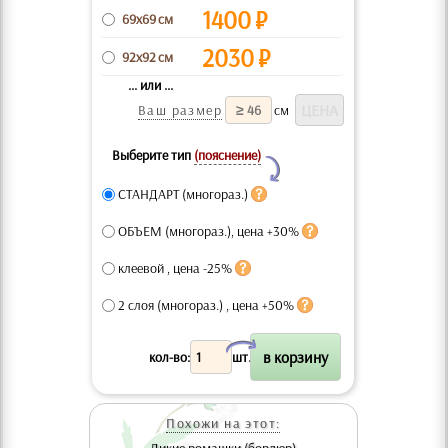
1400
₽
69x69 см
2030
₽
92x92 см
... или ...
Ваш размер
см
Выберите тип
(пояснение)
Y
СТАНДАРТ (многораз.)
ОБЪЕМ (многораз.), цена +30%
клеевой , цена -25%
2 слоя (многораз.) , цена +50%
X
кол-во:
шт.
Похожи на этот: