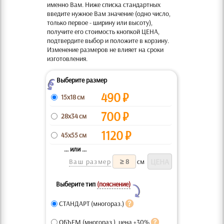
именно Вам. Ниже списка стандартных
введите нужное Вам значение (одно число,
только первое - ширину или высоту),
получите его стоимость кнопкой ЦЕНА,
подтвердите выбор и положите в корзину.
Изменение размеров не влияет на сроки
изготовления.
Выберите размер
Z
490
₽
15x18 см
700
₽
28x34 см
1120
₽
45x55 см
... или ...
Ваш размер
см
Выберите тип
(пояснение)
Y
СТАНДАРТ (многораз.)
ОБЪЕМ (многораз.), цена +30%