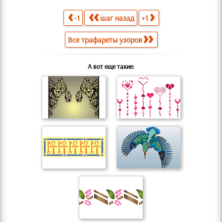
-1
шаг назад
+1
Все трафареты узоров
А вот еще такие: