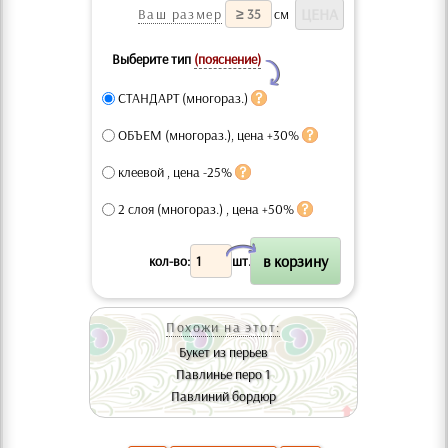
Ваш размер
см
Выберите тип
(пояснение)
Y
СТАНДАРТ (многораз.)
ОБЪЕМ (многораз.), цена +30%
клеевой , цена -25%
2 слоя (многораз.) , цена +50%
X
кол-во:
шт.
Похожи на этот:
Букет из перьев
Павлинье перо 1
Павлиний бордюр