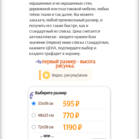
окрашенных и не окрашенных стен,
деревянной или пластиковой мебели, любых
типов ткани и так далее. Вы можете
заказать любой произвольный размер, и
получить его также быстро, как и
стандартный из списка. Цена считается
автоматически - введите нужное Вам
значение (первое) ниже списка стандартных,
нажмите ЦЕНА, подтвердите выбор и
кладите трафарет в корзину.
O
первый размер - высота
рисунка.
Видео: рисуем/моем
Выберите размер
Z
595
₽
35x18 см
770
₽
48x25 см
1190
₽
72x38 см
... или ...