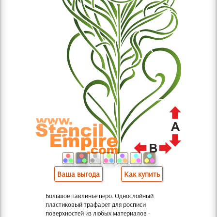
Ваша выгода
Как купить
Большое павлинье перо. Однослойный
пластиковый трафарет для росписи
поверхностей из любых материалов -