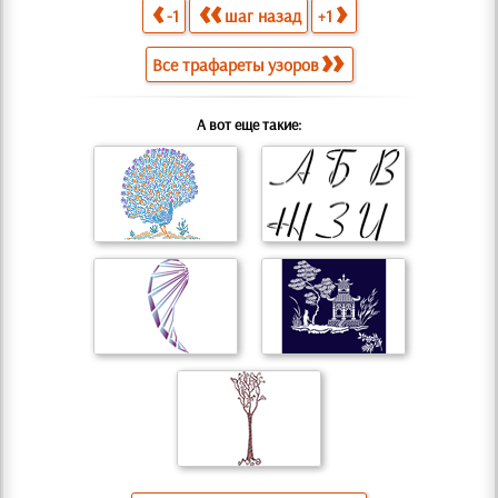
-1
шаг назад
+1
Все трафареты узоров
А вот еще такие: