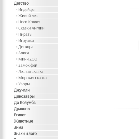
Детство
Индейцы
Живой лес
Ноев Ковчег
Сказки Англии
Пираты
Игрушки
Детвора
Алиса
Мини ZOO
Замок фей
Лесная сказка
Морская сказка
Узоры
Джунгли
Динозавры
До Колумба
Драконы
Египет
Животные
Зима
Знаки и лого