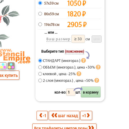
1050
₽
57x39 см
1820
₽
86x59 см
2905
₽
114x78 см
... или ...
Ваш размер
см
Выберите тип
(пояснение)
Y
СТАНДАРТ (многораз.)
ОБЪЕМ (многораз.), цена +30%
клеевой , цена -25%
ак купить
2 слоя (многораз.) , цена +50%
X
кол-во:
шт.
-1
шаг назад
+1
Все трафареты цветов розы