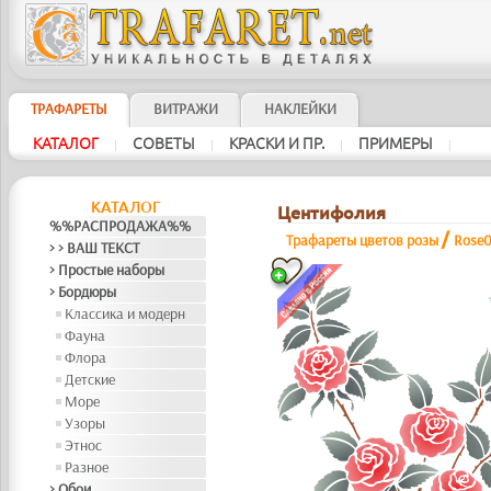
ТРАФАРЕТЫ
ВИТРАЖИ
НАКЛЕЙКИ
КАТАЛОГ
СОВЕТЫ
КРАСКИ И ПР.
ПРИМЕРЫ
|
|
|
|
КАТАЛОГ
Центифолия
%%РАСПРОДАЖА%%
/
Трафареты цветов розы
Rose
> > ВАШ ТЕКСТ
> Простые наборы
> Бордюры
Классика и модерн
Фауна
Флора
Детские
Море
Узоры
Этнос
Разное
> Обои