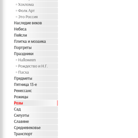
Хохлома
Фолк Арт
Это Россия
Наследие веков
Небеса
Пейсли
Плитка и мозаика
Портреты
Праздники
Halloween
Рождество и Н.Г.
Пасха
Предметы
Пятница 13-е
Ренессанс
Рожицы
Розы
Сад
Силуэты
Славяне
Средневековье
Транспорт