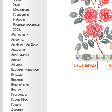
> Углы
> Медальоны
> Горизонты
> Наборы
> Роспись крестиком
> XXXL
Абстракции
Америка
Ар Нуво и Ар Деко
Арабески
Архитектура
Ацтеки
Африка
Ваша выгода
К
Бабочки и стрекозы
Букашки
Викинги
Водный мир
Восток
Гастроном
Город Эфес
Греция
Деревья