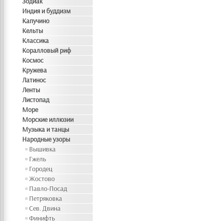
Зодиак
Индия и буддизм
Капучино
Кельты
Классика
Коралловый риф
Космос
Кружева
Латинос
Ленты
Листопад
Море
Морские иллюзии
Музыка и танцы
Народные узоры
Вышивка
Гжель
Городец
Жостово
Павло-Посад
Петряковка
Сев. Двина
Финифть