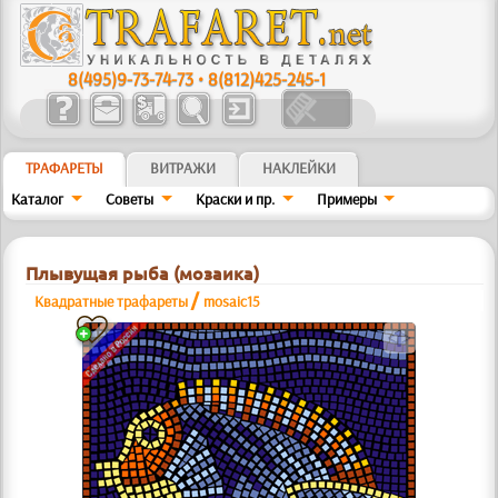
8(495)9-73-74-73
•
8(812)425-245-1
ТРАФАРЕТЫ
ВИТРАЖИ
НАКЛЕЙКИ
Каталог
Советы
Краски и пр.
Примеры
Плывущая рыба (мозаика)
/
Квадратные трафареты
mosaic15
a