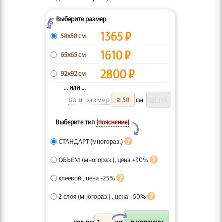
Выберите размер
Z
1365
₽
58x58 см
1610
₽
65x65 см
2800
₽
92x92 см
... или ...
Ваш размер
см
Выберите тип
(пояснение)
Y
СТАНДАРТ (многораз.)
ОБЪЕМ (многораз.), цена +30%
клеевой , цена -25%
2 слоя (многораз.) , цена +50%
X