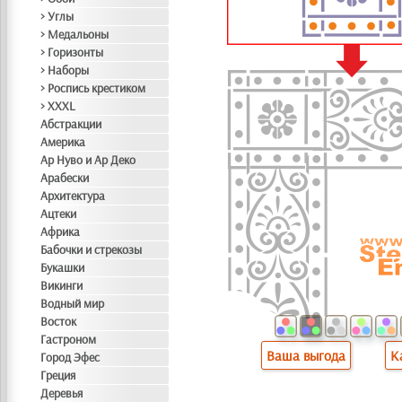
> Углы
> Медальоны
> Горизонты
> Наборы
> Роспись крестиком
> XXXL
Абстракции
Америка
Ар Нуво и Ар Деко
Арабески
Архитектура
Ацтеки
Африка
Бабочки и стрекозы
Букашки
Викинги
Водный мир
Восток
Гастроном
Ваша выгода
К
Город Эфес
Греция
Деревья