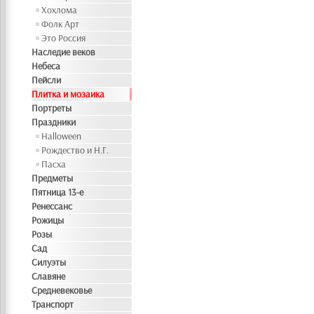
Хохлома
Фолк Арт
Это Россия
Наследие веков
Небеса
Пейсли
Плитка и мозаика
Портреты
Праздники
Halloween
Рождество и Н.Г.
Пасха
Предметы
Пятница 13-е
Ренессанс
Рожицы
Розы
Сад
Силуэты
Славяне
Средневековье
Транспорт