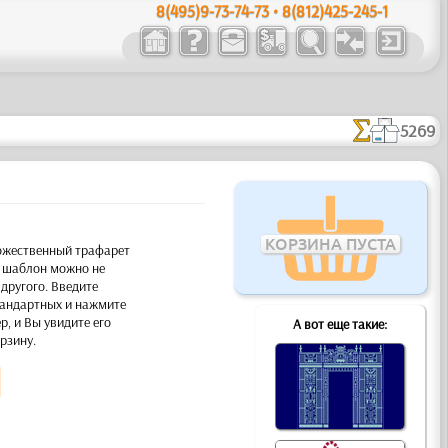
8(495)9-73-74-73 • 8(812)425-245-1
5269
КОРЗИНА ПУСТА
дожественный трафарет
ь шаблон можно не
другого. Введите
тандартных и нажмите
, и Вы увидите его
А вот еще такие:
рзину.