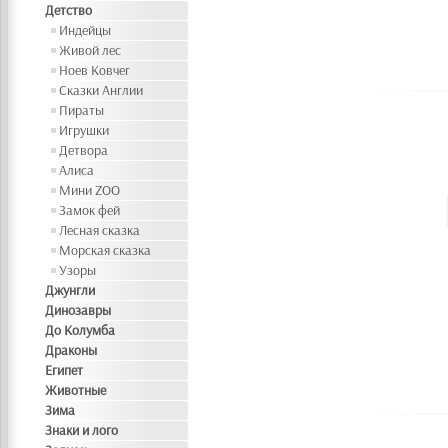
Детство
Индейцы
Живой лес
Ноев Ковчег
Сказки Англии
Пираты
Игрушки
Детвора
Алиса
Мини ZOO
Замок фей
Лесная сказка
Морская сказка
Узоры
Джунгли
Динозавры
До Колумба
Драконы
Египет
Животные
Зима
Знаки и лого