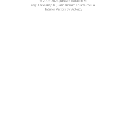
© 2006-2026 дизайн: Наталья М.
код: Александр К.; наполнение: Константин А.
Interior Vectors by Vecteezy