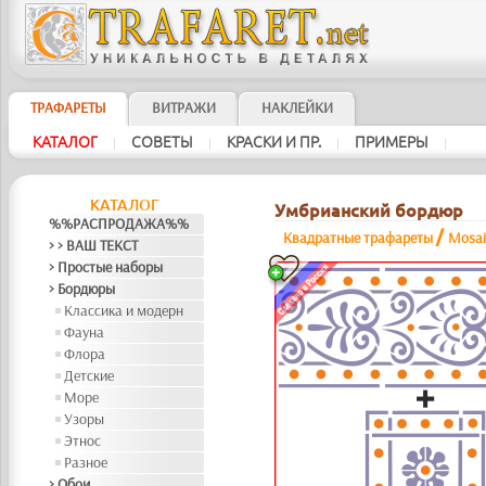
ТРАФАРЕТЫ
ВИТРАЖИ
НАКЛЕЙКИ
КАТАЛОГ
СОВЕТЫ
КРАСКИ И ПР.
ПРИМЕРЫ
|
|
|
|
КАТАЛОГ
Умбрианский бордюр
%%РАСПРОДАЖА%%
/
Квадратные трафареты
Mosai
> > ВАШ ТЕКСТ
> Простые наборы
> Бордюры
Классика и модерн
Фауна
Флора
Детские
Море
Узоры
Этнос
Разное
> Обои