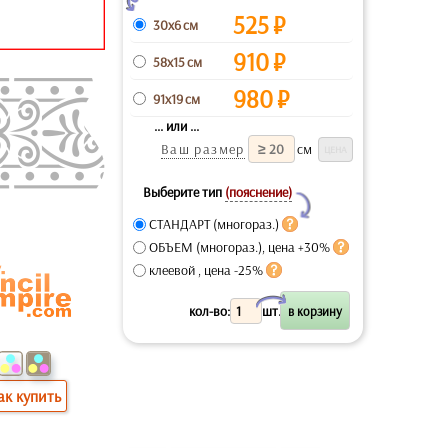
525
₽
30x6 см
910
₽
58x15 см
980
₽
91x19 см
... или ...
Ваш размер
см
Выберите тип
(пояснение)
Y
СТАНДАРТ (многораз.)
ОБЪЕМ (многораз.), цена +30%
клеевой , цена -25%
X
кол-во:
шт.
ак купить