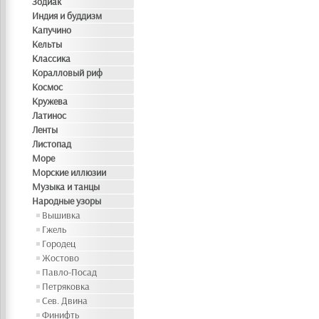
Зодиак
Индия и буддизм
Капучино
Кельты
Классика
Коралловый риф
Космос
Кружева
Латинос
Ленты
Листопад
Море
Морские иллюзии
Музыка и танцы
Народные узоры
Вышивка
Гжель
Городец
Жостово
Павло-Посад
Петряковка
Сев. Двина
Финифть