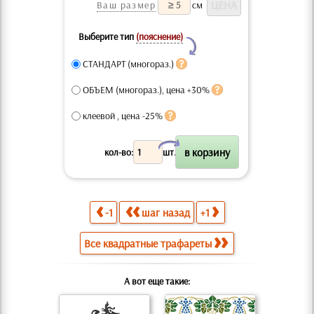
Ваш размер
см
Выберите тип
(пояснение)
Y
СТАНДАРТ (многораз.)
ОБЪЕМ (многораз.), цена +30%
клеевой , цена -25%
X
кол-во:
шт.
-1
шаг назад
+1
Все квадратные трафареты
А вот еще такие: