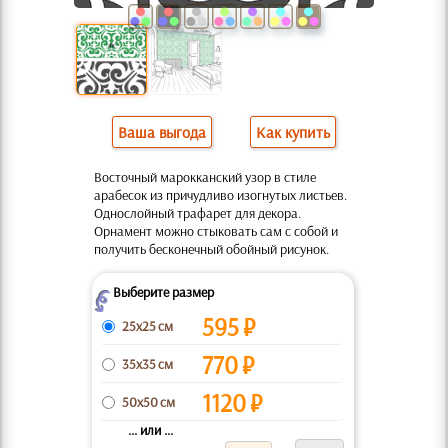
Ваша выгода
Как купить
Восточный марокканский узор в стиле
арабесок из причудливо изогнутых листьев.
Однослойный трафарет для декора.
Орнамент можно стыковать сам с собой и
получить бесконечный обойный рисунок.
Выберите размер
Z
595
₽
25x25 см
770
₽
35x35 см
1120
₽
50x50 см
... или ...