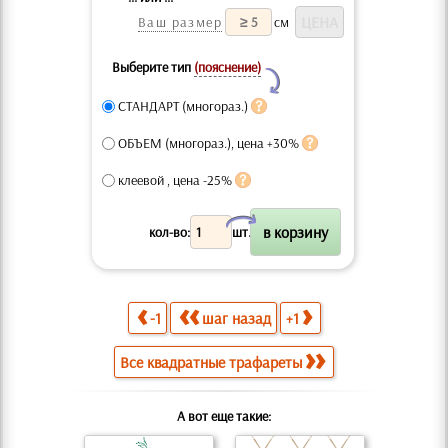
Ваш размер
см
Выберите тип
(пояснение)
Y
СТАНДАРТ (многораз.)
ОБЪЕМ (многораз.), цена +30%
клеевой , цена -25%
X
кол-во:
шт.
-1
шаг назад
+1
Все квадратные трафареты
А вот еще такие: