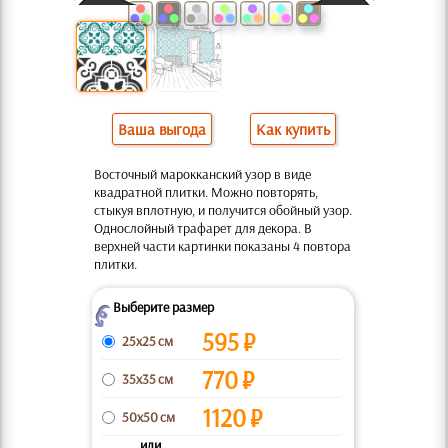
Ваша выгода
Как купить
Восточный марокканский узор в виде
квадратной плитки. Можно повторять,
стыкуя вплотную, и получится обойный узор.
Однослойный трафарет для декора. В
верхней части картинки показаны 4 повтора
плитки.
Выберите размер
Z
595
₽
25x25 см
770
₽
35x35 см
1120
₽
50x50 см
... или ...