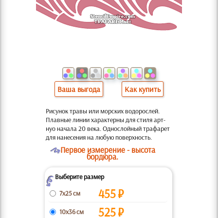
Ваша выгода
Как купить
Рисунок травы или морских водорослей.
Плавные линии характерны для стиля арт-
нуо начала 20 века. Однослойный трафарет
для нанесения на любую поверхность.
O
Первое измерение - высота
бордюра.
Выберите размер
Z
455
₽
7x25 см
525
₽
10x36 см