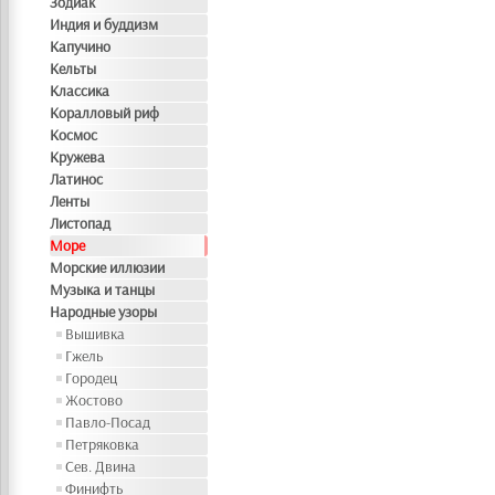
Зодиак
Индия и буддизм
Капучино
Кельты
Классика
Коралловый риф
Космос
Кружева
Латинос
Ленты
Листопад
Море
Морские иллюзии
Музыка и танцы
Народные узоры
Вышивка
Гжель
Городец
Жостово
Павло-Посад
Петряковка
Сев. Двина
Финифть