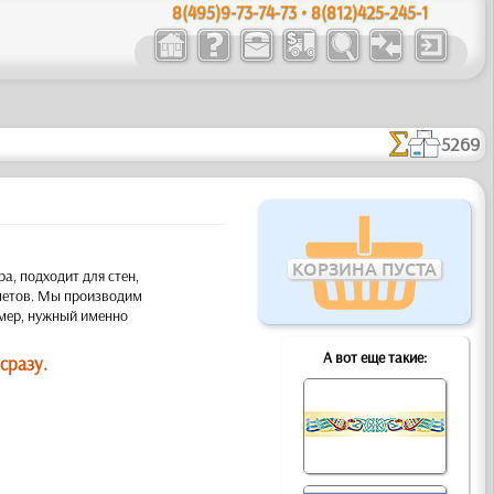
8(495)9-73-74-73 • 8(812)425-245-1
5269
КОРЗИНА ПУСТА
а, подходит для стен,
дметов. Мы производим
мер, нужный именно
А вот еще такие:
сразу.