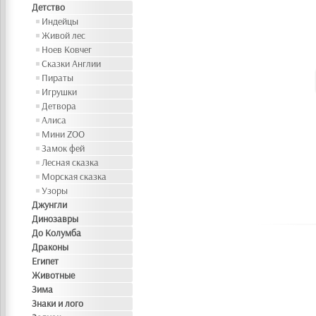
Детство
Индейцы
Живой лес
Ноев Ковчег
Сказки Англии
Пираты
Игрушки
Детвора
Алиса
Мини ZOO
Замок фей
Лесная сказка
Морская сказка
Узоры
Джунгли
Динозавры
До Колумба
Драконы
Египет
Животные
Зима
Знаки и лого