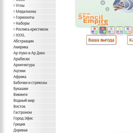
> Углы
> Медальоны
> Горизонты
> Наборы
> Роспись крестиком
> XXXL
Ваша выгода
К
Абстракции
Америка
Ар Нуво и Ар Деко
Арабески
Архитектура
Ацтеки
Африка
Бабочки и стрекозы
Букашки
Викинги
Водный мир
Восток
Гастроном
Город Эфес
Греция
Деревья