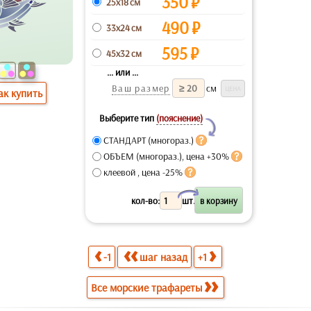
350
₽
25x18 см
490
₽
33x24 см
595
₽
45x32 см
... или ...
Ваш размер
см
ак купить
Выберите тип
(пояснение)
Y
СТАНДАРТ (многораз.)
ОБЪЕМ (многораз.), цена +30%
клеевой , цена -25%
X
кол-во:
шт.
-1
шаг назад
+1
Все морские трафареты