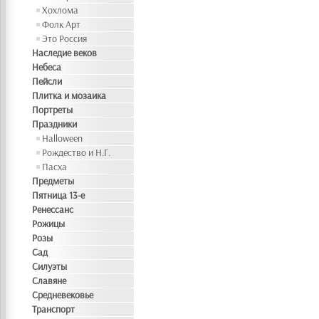
Хохлома
Фолк Арт
Это Россия
Наследие веков
Небеса
Пейсли
Плитка и мозаика
Портреты
Праздники
Halloween
Рождество и Н.Г.
Пасха
Предметы
Пятница 13-е
Ренессанс
Рожицы
Розы
Сад
Силуэты
Славяне
Средневековье
Транспорт