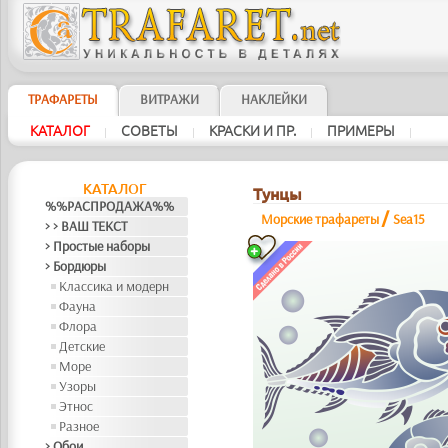
ТРАФАРЕТЫ
ВИТРАЖИ
НАКЛЕЙКИ
КАТАЛОГ
СОВЕТЫ
КРАСКИ И ПР.
ПРИМЕРЫ
|
|
|
|
КАТАЛОГ
Тунцы
%%РАСПРОДАЖА%%
/
Морские трафареты
Sea15
> > ВАШ ТЕКСТ
> Простые наборы
> Бордюры
Классика и модерн
Фауна
Флора
Детские
Море
Узоры
Этнос
Разное
> Обои