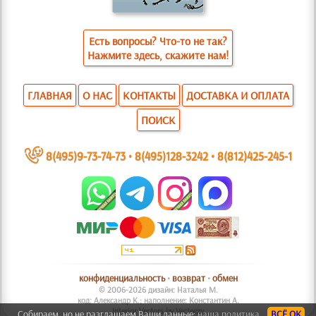
Есть вопросы? Что-то не так?
Нажмите здесь, скажите нам!
ГЛАВНАЯ
О НАС
КОНТАКТЫ
ДОСТАВКА И ОПЛАТА
ПОИСК
~
8(495)9-73-74-73
•
8(495)128-3242
•
8(812)425-245-1
конфиденциальность
•
возврат
•
обмен
© 2006-2026 дизайн: Наталья М.
код: Александр К.; наполнение: Константин А.
Interior Vectors by Vecteezy
Собираем, но не разглашаем Ваши данные:
наша политика.
ВСЁ ОК