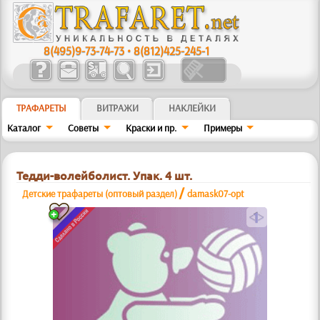
8(495)9-73-74-73
•
8(812)425-245-1
ТРАФАРЕТЫ
ВИТРАЖИ
НАКЛЕЙКИ
Каталог
Советы
Краски и пр.
Примеры
Тедди-волейболист. Упак. 4 шт.
/
Детские трафареты (оптовый раздел)
damask07-opt
a