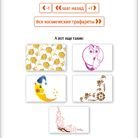
-1
шаг назад
+1
Все космические трафареты
А вот еще такие: