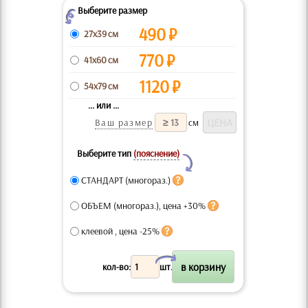
Выберите размер
Z
490
₽
27x39 см
770
₽
41x60 см
1120
₽
54x79 см
... или ...
Ваш размер
см
Выберите тип
(пояснение)
Y
СТАНДАРТ (многораз.)
ОБЪЕМ (многораз.), цена +30%
клеевой , цена -25%
X
кол-во:
шт.