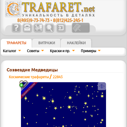
8(495)9-73-74-73
•
8(812)425-245-1
ТРАФАРЕТЫ
ВИТРАЖИ
НАКЛЕЙКИ
Каталог
Советы
Краски и пр.
Примеры
Созвездие Медведицы
/
Космические трафареты
22843
a