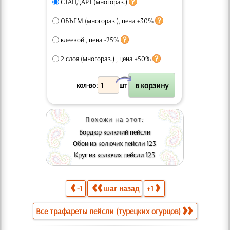
СТАНДАРТ (многораз.)
ОБЪЕМ (многораз.), цена +30%
клеевой , цена -25%
2 слоя (многораз.) , цена +50%
X
кол-во:
шт.
Похожи на этот:
Бордюр колючий пейсли
Обои из колючих пейсли 123
Круг из колючих пейсли 123
-1
шаг назад
+1
Все трафареты пейсли (турецких огурцов)