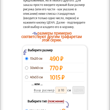
предложенных, но и любого другого. Для
заказа просто введите нужный Вам размер
рисунка (или его части - как указано в
описании) ниже списка стандартных
(вводится только одно число, первое) и
нажмите кнопку ЦЕНА. Далее - подтвердите
свой выбор и кладите его в корзину.
O
размеры примерно
соответствуют другим трафаретам
этой серии.
Выберите размер
Z
490
₽
15x20 см
770
₽
30x40 см
1015
₽
40x53 см
... или ...
Ваш размер
см
Выберите тип
(пояснение)
Y