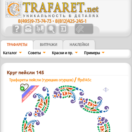
8(495)9-73-74-73
•
8(812)425-245-1
ТРАФАРЕТЫ
ВИТРАЖИ
НАКЛЕЙКИ
Каталог
Советы
Краски и пр.
Примеры
Круг пейсли 145
/
Трафареты пейсли (турецких огурцов)
ffpd145c
a