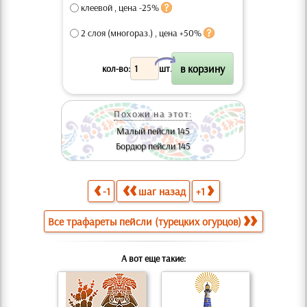
клеевой , цена -25%
2 слоя (многораз.) , цена +50%
X
кол-во:
шт.
Похожи на этот:
Малый пейсли 145
Бордюр пейсли 145
-1
шаг назад
+1
Все трафареты пейсли (турецких огурцов)
А вот еще такие: