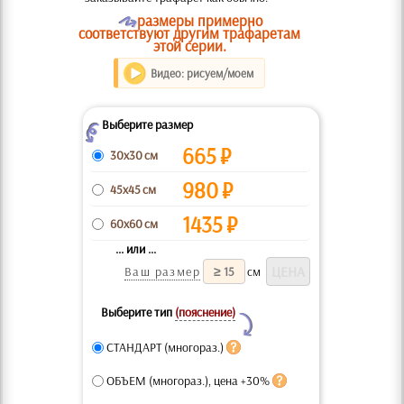
O
размеры примерно
соответствуют другим трафаретам
этой серии.
Видео: рисуем/моем
Выберите размер
Z
665
₽
30x30 см
980
₽
45x45 см
1435
₽
60x60 см
... или ...
Ваш размер
см
Выберите тип
(пояснение)
Y
СТАНДАРТ (многораз.)
ОБЪЕМ (многораз.), цена +30%