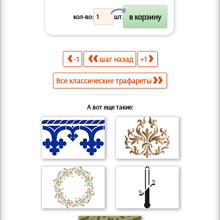
X
кол-во:
шт.
-1
шаг назад
+1
Все классические трафареты
А вот еще такие: