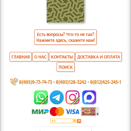
Есть вопросы? Что-то не так?
Нажмите здесь, скажите нам!
ГЛАВНАЯ
О НАС
КОНТАКТЫ
ДОСТАВКА И ОПЛАТА
ПОИСК
~
8(495)9-73-74-73
•
8(495)128-3242
•
8(812)425-245-1