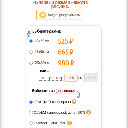
O
первый размер - высота
рисунка.
Видео: рисуем/моем
Выберите размер
Z
525
₽
10x39 см
665
₽
15x58 см
980
₽
23x89 см
... или ...
Ваш размер
см
Выберите тип
(пояснение)
Y
СТАНДАРТ (многораз.)
ОБЪЕМ (многораз.), цена +30%
клеевой , цена -25%